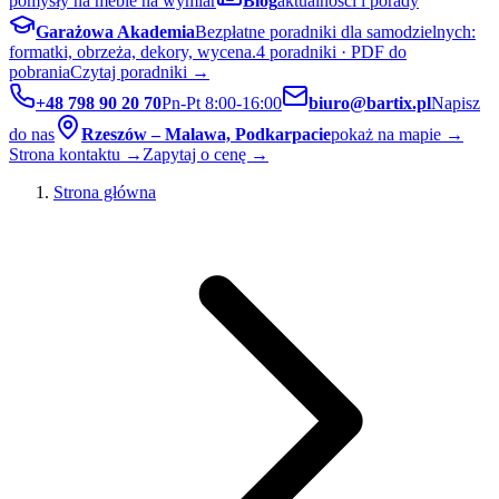
pomysły na meble na wymiar
Blog
aktualności i porady
Garażowa Akademia
Bezpłatne poradniki dla samodzielnych:
formatki, obrzeża, dekory, wycena.
4 poradniki · PDF do
pobrania
Czytaj poradniki →
+48 798 90 20 70
Pn-Pt 8:00-16:00
biuro@bartix.pl
Napisz
do nas
Rzeszów – Malawa, Podkarpacie
pokaż na mapie →
Strona kontaktu →
Zapytaj o cenę →
Strona główna