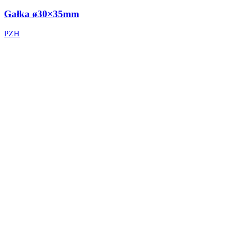
Gałka ø30×35mm
PZH