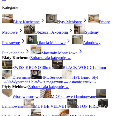
Kategorie
Blaty Kuchenne
Płyty Meblowe
Fronty
Meblowe
Obrzeża i Akcesoria
Systemy
Przesuwne
Okucia Meblowe
Zabudowy
Funkcjonalne
Materiały Montażowe
Blaty Kuchenne
Zobacz całą kategorię →
SWISS KRONO 38mm
BLACK WOOD 12.4mm
Drewniane
HPL Service
HPL Biuro-Styl
−48%
Wyprzedaż blatów z magazynu — ostatnie sztuki
→
Płyty Meblowe
Zobacz całą kategorię →
Wiórowe surowe
MDF surowe i laminowane
Laminowane
MDF BE.VELVET
STOP-FIRE