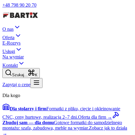
+48 798 90 20 70
O nas
Oferta
E-Rozrys
Usługi
Na wymiar
Kontakt
Szukaj...
K
Zapytaj o cenę
Dla kogo
Dla stolarzy i firm
Formatki z pliku, cięcie i okleinowanie
CNC, ceny hurtowe, realizacja 2–7 dni.
Oferta dla firm →
Zbuduj sam — dla domu
Gotowe formatki do samodzielnego
montażu: szafa, zabudowa, meble na wymiar.
Zobacz jak to działa
→