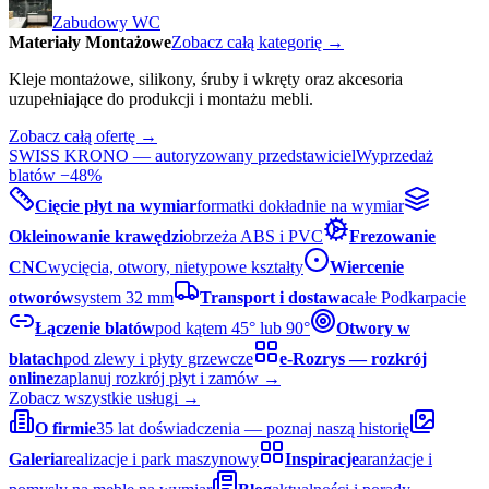
Zabudowy WC
Materiały Montażowe
Zobacz całą kategorię →
Kleje montażowe, silikony, śruby i wkręty oraz akcesoria
uzupełniające do produkcji i montażu mebli.
Zobacz całą ofertę →
SWISS KRONO — autoryzowany przedstawiciel
Wyprzedaż
blatów −48%
Cięcie płyt na wymiar
formatki dokładnie na wymiar
Okleinowanie krawędzi
obrzeża ABS i PVC
Frezowanie
CNC
wycięcia, otwory, nietypowe kształty
Wiercenie
otworów
system 32 mm
Transport i dostawa
całe Podkarpacie
Łączenie blatów
pod kątem 45° lub 90°
Otwory w
blatach
pod zlewy i płyty grzewcze
e-Rozrys — rozkrój
online
zaplanuj rozkrój płyt i zamów →
Zobacz wszystkie usługi →
O firmie
35 lat doświadczenia — poznaj naszą historię
Galeria
realizacje i park maszynowy
Inspiracje
aranżacje i