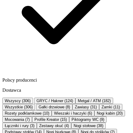
Polscy producenci
Dostawca
Wszyscy (306)
GRYC / Hakner (124)
Metgal / ATM (182)
Wszystkie (306)
Gałki drzwiowe (8)
Zawiasy (31)
Zamki (11)
Rozety podklamkowe (10)
Wieszaki i haczyki (6)
Nogi kabin (20)
Mocowania (7)
Profile Kreator (15)
Piktogramy WC (9)
Łączniki i rury (3)
Zestawy okuć (4)
Nogi stołowe (38)
Podstawy stołów (14)
Nogi biurkowe (8)
Nogi do stolików (2)