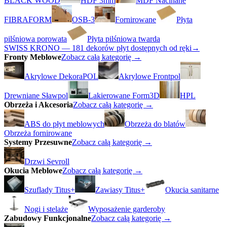
BLACK WOOD
HDF 3mm
MDF Nacinane
FIBRAFORM
OSB-3
Fornirowane
Płyta
pilśniowa porowata
Płyta pilśniowa twarda
SWISS KRONO — 181 dekorów płyt dostępnych od ręki
→
Fronty Meblowe
Zobacz całą kategorię →
Akrylowe DekoraPOL
Akrylowe Frontpol
Drewniane Sławpol
Lakierowane Form3D
HPL
Obrzeża i Akcesoria
Zobacz całą kategorię →
ABS do płyt meblowych
Obrzeża do blatów
Obrzeża fornirowane
Systemy Przesuwne
Zobacz całą kategorię →
Drzwi Sevroll
Okucia Meblowe
Zobacz całą kategorię →
Szuflady Titus+
Zawiasy Titus+
Okucia sanitarne
Nogi i stelaże
Wyposażenie garderoby
Zabudowy Funkcjonalne
Zobacz całą kategorię →