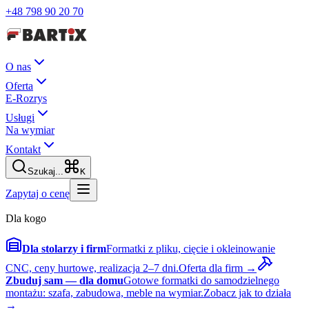
+48 798 90 20 70
O nas
Oferta
E-Rozrys
Usługi
Na wymiar
Kontakt
Szukaj...
K
Zapytaj o cenę
Dla kogo
Dla stolarzy i firm
Formatki z pliku, cięcie i okleinowanie
CNC, ceny hurtowe, realizacja 2–7 dni.
Oferta dla firm →
Zbuduj sam — dla domu
Gotowe formatki do samodzielnego
montażu: szafa, zabudowa, meble na wymiar.
Zobacz jak to działa
→