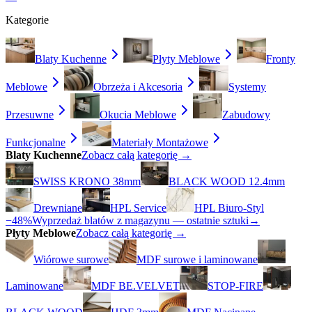
Kategorie
Blaty Kuchenne
Płyty Meblowe
Fronty
Meblowe
Obrzeża i Akcesoria
Systemy
Przesuwne
Okucia Meblowe
Zabudowy
Funkcjonalne
Materiały Montażowe
Blaty Kuchenne
Zobacz całą kategorię →
SWISS KRONO 38mm
BLACK WOOD 12.4mm
Drewniane
HPL Service
HPL Biuro-Styl
−48%
Wyprzedaż blatów z magazynu — ostatnie sztuki
→
Płyty Meblowe
Zobacz całą kategorię →
Wiórowe surowe
MDF surowe i laminowane
Laminowane
MDF BE.VELVET
STOP-FIRE