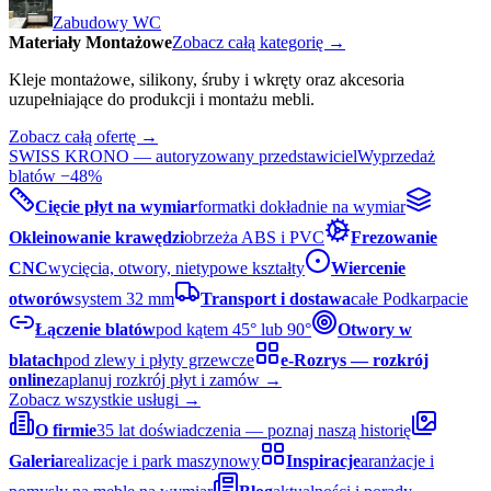
Zabudowy WC
Materiały Montażowe
Zobacz całą kategorię →
Kleje montażowe, silikony, śruby i wkręty oraz akcesoria
uzupełniające do produkcji i montażu mebli.
Zobacz całą ofertę →
SWISS KRONO — autoryzowany przedstawiciel
Wyprzedaż
blatów −48%
Cięcie płyt na wymiar
formatki dokładnie na wymiar
Okleinowanie krawędzi
obrzeża ABS i PVC
Frezowanie
CNC
wycięcia, otwory, nietypowe kształty
Wiercenie
otworów
system 32 mm
Transport i dostawa
całe Podkarpacie
Łączenie blatów
pod kątem 45° lub 90°
Otwory w
blatach
pod zlewy i płyty grzewcze
e-Rozrys — rozkrój
online
zaplanuj rozkrój płyt i zamów →
Zobacz wszystkie usługi →
O firmie
35 lat doświadczenia — poznaj naszą historię
Galeria
realizacje i park maszynowy
Inspiracje
aranżacje i