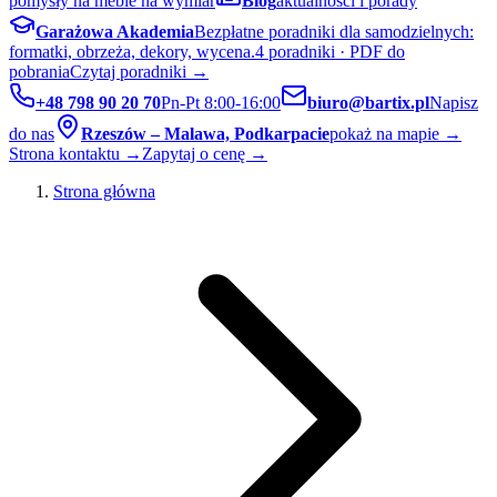
pomysły na meble na wymiar
Blog
aktualności i porady
Garażowa Akademia
Bezpłatne poradniki dla samodzielnych:
formatki, obrzeża, dekory, wycena.
4 poradniki · PDF do
pobrania
Czytaj poradniki →
+48 798 90 20 70
Pn-Pt 8:00-16:00
biuro@bartix.pl
Napisz
do nas
Rzeszów – Malawa, Podkarpacie
pokaż na mapie →
Strona kontaktu →
Zapytaj o cenę →
Strona główna