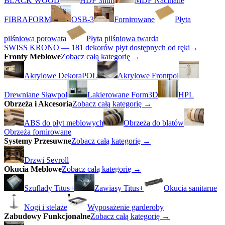
BLACK WOOD
HDF 3mm
MDF Nacinane
FIBRAFORM
OSB-3
Fornirowane
Płyta
pilśniowa porowata
Płyta pilśniowa twarda
SWISS KRONO — 181 dekorów płyt dostępnych od ręki
→
Fronty Meblowe
Zobacz całą kategorię →
Akrylowe DekoraPOL
Akrylowe Frontpol
Drewniane Sławpol
Lakierowane Form3D
HPL
Obrzeża i Akcesoria
Zobacz całą kategorię →
ABS do płyt meblowych
Obrzeża do blatów
Obrzeża fornirowane
Systemy Przesuwne
Zobacz całą kategorię →
Drzwi Sevroll
Okucia Meblowe
Zobacz całą kategorię →
Szuflady Titus+
Zawiasy Titus+
Okucia sanitarne
Nogi i stelaże
Wyposażenie garderoby
Zabudowy Funkcjonalne
Zobacz całą kategorię →