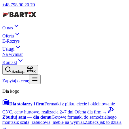
+48 798 90 20 70
O nas
Oferta
E-Rozrys
Usługi
Na wymiar
Kontakt
Szukaj...
K
Zapytaj o cenę
Dla kogo
Dla stolarzy i firm
Formatki z pliku, cięcie i okleinowanie
CNC, ceny hurtowe, realizacja 2–7 dni.
Oferta dla firm →
Zbuduj sam — dla domu
Gotowe formatki do samodzielnego
montażu: szafa, zabudowa, meble na wymiar.
Zobacz jak to działa
→