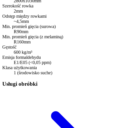
2800x1030mm
Szerokość rowka
2mm
Odstęp między rowkami
~4,5mm
Min. promień gięcia (surowa)
R90mm
Min. promień gięcia (z melaminą)
R160mm
Gęstość
600 kg/m³
Emisja formaldehydu
E1/E05 (<0,05 ppm)
Klasa użytkowania
1 (środowisko suche)
Usługi obróbki