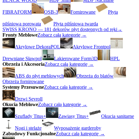
BLACK WOOD
HDF 3mm
MDF Nacinane
FIBRAFORM
OSB-3
Fornirowane
Płyta
pilśniowa porowata
Płyta pilśniowa twarda
SWISS KRONO — 181 dekorów płyt dostępnych od ręki
→
Fronty Meblowe
Zobacz całą kategorię →
Akrylowe DekoraPOL
Akrylowe Frontpol
Drewniane Sławpol
Lakierowane Form3D
HPL
Obrzeża i Akcesoria
Zobacz całą kategorię →
ABS do płyt meblowych
Obrzeża do blatów
Obrzeża fornirowane
Systemy Przesuwne
Zobacz całą kategorię →
Drzwi Sevroll
Okucia Meblowe
Zobacz całą kategorię →
Szuflady Titus+
Zawiasy Titus+
Okucia sanitarne
Nogi i stelaże
Wyposażenie garderoby
Zabudowy Funkcjonalne
Zobacz całą kategorię →