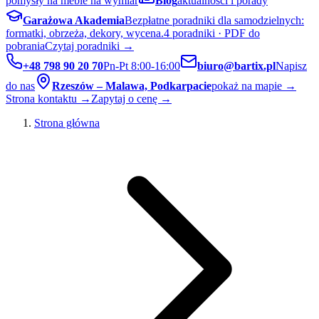
pomysły na meble na wymiar
Blog
aktualności i porady
Garażowa Akademia
Bezpłatne poradniki dla samodzielnych:
formatki, obrzeża, dekory, wycena.
4 poradniki · PDF do
pobrania
Czytaj poradniki →
+48 798 90 20 70
Pn-Pt 8:00-16:00
biuro@bartix.pl
Napisz
do nas
Rzeszów – Malawa, Podkarpacie
pokaż na mapie →
Strona kontaktu →
Zapytaj o cenę →
Strona główna