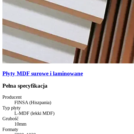
Płyty MDF surowe i laminowane
Pełna specyfikacja
Producent
FINSA (Hiszpania)
Typ płyty
L-MDF (lekki MDF)
Grubość
10mm
Formaty