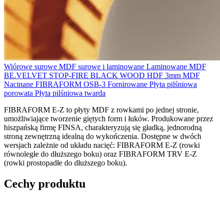
Wiórowe surowe
MDF surowe i laminowane
Laminowane
MDF
BE.VELVET
STOP-FIRE
BLACK WOOD
HDF 3mm
MDF
Nacinane FIBRAFORM
OSB-3
Fornirowane
Płyta pilśniowa
porowata
Płyta pilśniowa twarda
FIBRAFORM E-Z to płyty MDF z rowkami po jednej stronie,
umożliwiające tworzenie giętych form i łuków. Produkowane przez
hiszpańską firmę FINSA, charakteryzują się gładką, jednorodną
stroną zewnętrzną idealną do wykończenia. Dostępne w dwóch
wersjach zależnie od układu nacięć: FIBRAFORM E-Z (rowki
równoległe do dłuższego boku) oraz FIBRAFORM TRV E-Z
(rowki prostopadłe do dłuższego boku).
Cechy produktu