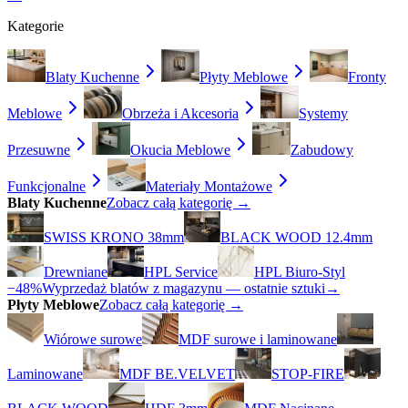
Kategorie
Blaty Kuchenne
Płyty Meblowe
Fronty
Meblowe
Obrzeża i Akcesoria
Systemy
Przesuwne
Okucia Meblowe
Zabudowy
Funkcjonalne
Materiały Montażowe
Blaty Kuchenne
Zobacz całą kategorię →
SWISS KRONO 38mm
BLACK WOOD 12.4mm
Drewniane
HPL Service
HPL Biuro-Styl
−48%
Wyprzedaż blatów z magazynu — ostatnie sztuki
→
Płyty Meblowe
Zobacz całą kategorię →
Wiórowe surowe
MDF surowe i laminowane
Laminowane
MDF BE.VELVET
STOP-FIRE