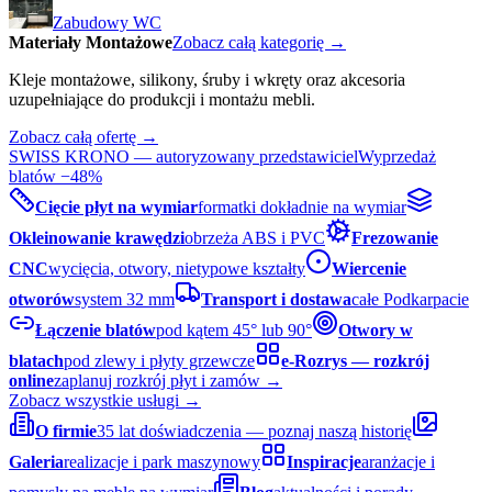
Zabudowy WC
Materiały Montażowe
Zobacz całą kategorię →
Kleje montażowe, silikony, śruby i wkręty oraz akcesoria
uzupełniające do produkcji i montażu mebli.
Zobacz całą ofertę →
SWISS KRONO — autoryzowany przedstawiciel
Wyprzedaż
blatów −48%
Cięcie płyt na wymiar
formatki dokładnie na wymiar
Okleinowanie krawędzi
obrzeża ABS i PVC
Frezowanie
CNC
wycięcia, otwory, nietypowe kształty
Wiercenie
otworów
system 32 mm
Transport i dostawa
całe Podkarpacie
Łączenie blatów
pod kątem 45° lub 90°
Otwory w
blatach
pod zlewy i płyty grzewcze
e-Rozrys — rozkrój
online
zaplanuj rozkrój płyt i zamów →
Zobacz wszystkie usługi →
O firmie
35 lat doświadczenia — poznaj naszą historię
Galeria
realizacje i park maszynowy
Inspiracje
aranżacje i