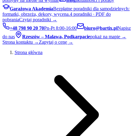
pomysły na meble na wymiar
Blog
aktualności i porady
Garażowa Akademia
Bezpłatne poradniki dla samodzielnych:
formatki, obrzeża, dekory, wycena.
4 poradniki · PDF do
pobrania
Czytaj poradniki →
+48 798 90 20 70
Pn-Pt 8:00-16:00
biuro@bartix.pl
Napisz
do nas
Rzeszów – Malawa, Podkarpacie
pokaż na mapie →
Strona kontaktu →
Zapytaj o cenę →
Strona główna