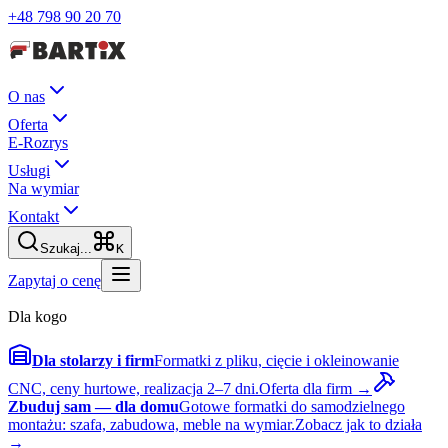
+48 798 90 20 70
O nas
Oferta
E-Rozrys
Usługi
Na wymiar
Kontakt
Szukaj...
K
Zapytaj o cenę
Dla kogo
Dla stolarzy i firm
Formatki z pliku, cięcie i okleinowanie
CNC, ceny hurtowe, realizacja 2–7 dni.
Oferta dla firm →
Zbuduj sam — dla domu
Gotowe formatki do samodzielnego
montażu: szafa, zabudowa, meble na wymiar.
Zobacz jak to działa
→