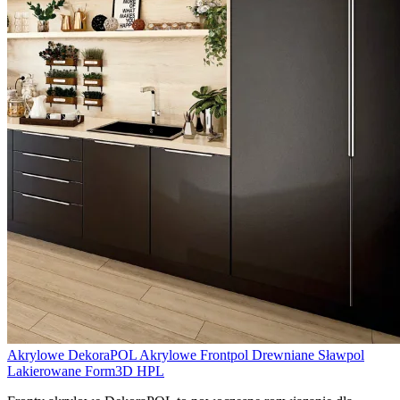
Akrylowe DekoraPOL
Akrylowe Frontpol
Drewniane Sławpol
Lakierowane Form3D
HPL