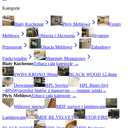
Kategorie
Blaty Kuchenne
Płyty Meblowe
Fronty
Meblowe
Obrzeża i Akcesoria
Systemy
Przesuwne
Okucia Meblowe
Zabudowy
Funkcjonalne
Materiały Montażowe
Blaty Kuchenne
Zobacz całą kategorię →
SWISS KRONO 38mm
BLACK WOOD 12.4mm
Drewniane
HPL Service
HPL Biuro-Styl
−48%
Wyprzedaż blatów z magazynu — ostatnie sztuki
→
Płyty Meblowe
Zobacz całą kategorię →
Wiórowe surowe
MDF surowe i laminowane
Laminowane
MDF BE.VELVET
STOP-FIRE