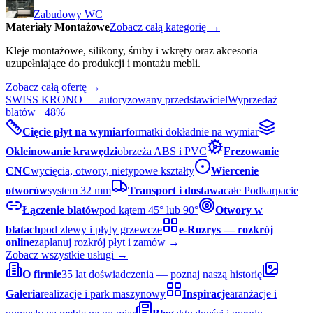
Zabudowy WC
Materiały Montażowe
Zobacz całą kategorię →
Kleje montażowe, silikony, śruby i wkręty oraz akcesoria
uzupełniające do produkcji i montażu mebli.
Zobacz całą ofertę →
SWISS KRONO — autoryzowany przedstawiciel
Wyprzedaż
blatów −48%
Cięcie płyt na wymiar
formatki dokładnie na wymiar
Okleinowanie krawędzi
obrzeża ABS i PVC
Frezowanie
CNC
wycięcia, otwory, nietypowe kształty
Wiercenie
otworów
system 32 mm
Transport i dostawa
całe Podkarpacie
Łączenie blatów
pod kątem 45° lub 90°
Otwory w
blatach
pod zlewy i płyty grzewcze
e-Rozrys — rozkrój
online
zaplanuj rozkrój płyt i zamów →
Zobacz wszystkie usługi →
O firmie
35 lat doświadczenia — poznaj naszą historię
Galeria
realizacje i park maszynowy
Inspiracje
aranżacje i