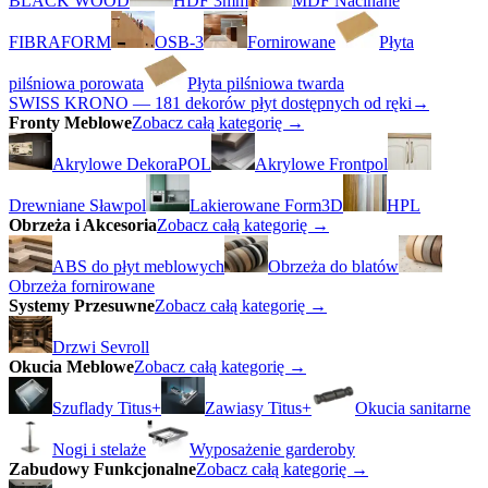
BLACK WOOD
HDF 3mm
MDF Nacinane
FIBRAFORM
OSB-3
Fornirowane
Płyta
pilśniowa porowata
Płyta pilśniowa twarda
SWISS KRONO — 181 dekorów płyt dostępnych od ręki
→
Fronty Meblowe
Zobacz całą kategorię →
Akrylowe DekoraPOL
Akrylowe Frontpol
Drewniane Sławpol
Lakierowane Form3D
HPL
Obrzeża i Akcesoria
Zobacz całą kategorię →
ABS do płyt meblowych
Obrzeża do blatów
Obrzeża fornirowane
Systemy Przesuwne
Zobacz całą kategorię →
Drzwi Sevroll
Okucia Meblowe
Zobacz całą kategorię →
Szuflady Titus+
Zawiasy Titus+
Okucia sanitarne
Nogi i stelaże
Wyposażenie garderoby
Zabudowy Funkcjonalne
Zobacz całą kategorię →