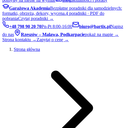
pomysły na meble na wymiar
Blog
aktualności i porady
Garażowa Akademia
Bezpłatne poradniki dla samodzielnych:
formatki, obrzeża, dekory, wycena.
4 poradniki · PDF do
pobrania
Czytaj poradniki →
+48 798 90 20 70
Pn-Pt 8:00-16:00
biuro@bartix.pl
Napisz
do nas
Rzeszów – Malawa, Podkarpacie
pokaż na mapie →
Strona kontaktu →
Zapytaj o cenę →
Strona główna