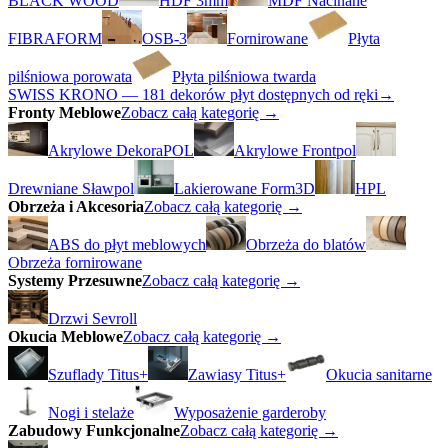
BLACK WOOD
HDF 3mm
MDF Nacinane
FIBRAFORM
OSB-3
Fornirowane
Płyta
pilśniowa porowata
Płyta pilśniowa twarda
SWISS KRONO — 181 dekorów płyt dostępnych od ręki
→
Fronty Meblowe
Zobacz całą kategorię →
Akrylowe DekoraPOL
Akrylowe Frontpol
Drewniane Sławpol
Lakierowane Form3D
HPL
Obrzeża i Akcesoria
Zobacz całą kategorię →
ABS do płyt meblowych
Obrzeża do blatów
Obrzeża fornirowane
Systemy Przesuwne
Zobacz całą kategorię →
Drzwi Sevroll
Okucia Meblowe
Zobacz całą kategorię →
Szuflady Titus+
Zawiasy Titus+
Okucia sanitarne
Nogi i stelaże
Wyposażenie garderoby
Zabudowy Funkcjonalne
Zobacz całą kategorię →