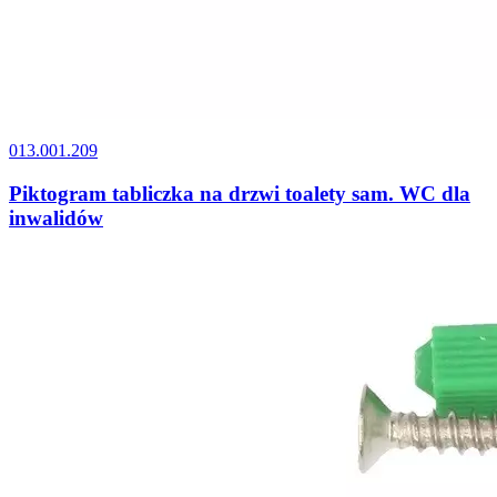
013.001.209
Piktogram tabliczka na drzwi toalety sam. WC dla
inwalidów