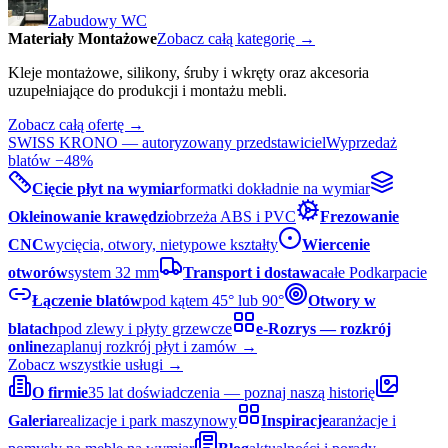
Zabudowy WC
Materiały Montażowe
Zobacz całą kategorię →
Kleje montażowe, silikony, śruby i wkręty oraz akcesoria
uzupełniające do produkcji i montażu mebli.
Zobacz całą ofertę →
SWISS KRONO — autoryzowany przedstawiciel
Wyprzedaż
blatów −48%
Cięcie płyt na wymiar
formatki dokładnie na wymiar
Okleinowanie krawędzi
obrzeża ABS i PVC
Frezowanie
CNC
wycięcia, otwory, nietypowe kształty
Wiercenie
otworów
system 32 mm
Transport i dostawa
całe Podkarpacie
Łączenie blatów
pod kątem 45° lub 90°
Otwory w
blatach
pod zlewy i płyty grzewcze
e-Rozrys — rozkrój
online
zaplanuj rozkrój płyt i zamów →
Zobacz wszystkie usługi →
O firmie
35 lat doświadczenia — poznaj naszą historię
Galeria
realizacje i park maszynowy
Inspiracje
aranżacje i