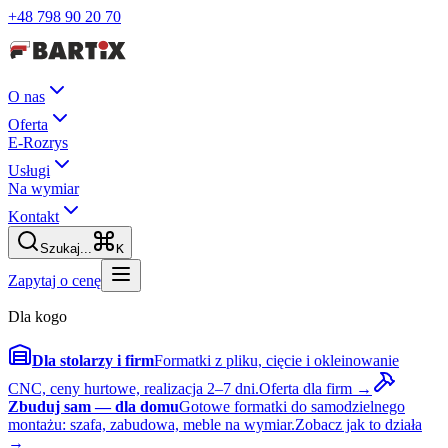
+48 798 90 20 70
O nas
Oferta
E-Rozrys
Usługi
Na wymiar
Kontakt
Szukaj...
K
Zapytaj o cenę
Dla kogo
Dla stolarzy i firm
Formatki z pliku, cięcie i okleinowanie
CNC, ceny hurtowe, realizacja 2–7 dni.
Oferta dla firm →
Zbuduj sam — dla domu
Gotowe formatki do samodzielnego
montażu: szafa, zabudowa, meble na wymiar.
Zobacz jak to działa
→