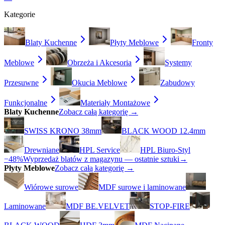
Kategorie
Blaty Kuchenne
Płyty Meblowe
Fronty
Meblowe
Obrzeża i Akcesoria
Systemy
Przesuwne
Okucia Meblowe
Zabudowy
Funkcjonalne
Materiały Montażowe
Blaty Kuchenne
Zobacz całą kategorię →
SWISS KRONO 38mm
BLACK WOOD 12.4mm
Drewniane
HPL Service
HPL Biuro-Styl
−48%
Wyprzedaż blatów z magazynu — ostatnie sztuki
→
Płyty Meblowe
Zobacz całą kategorię →
Wiórowe surowe
MDF surowe i laminowane
Laminowane
MDF BE.VELVET
STOP-FIRE