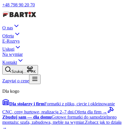
+48 798 90 20 70
O nas
Oferta
E-Rozrys
Usługi
Na wymiar
Kontakt
Szukaj...
K
Zapytaj o cenę
Dla kogo
Dla stolarzy i firm
Formatki z pliku, cięcie i okleinowanie
CNC, ceny hurtowe, realizacja 2–7 dni.
Oferta dla firm →
Zbuduj sam — dla domu
Gotowe formatki do samodzielnego
montażu: szafa, zabudowa, meble na wymiar.
Zobacz jak to działa
→