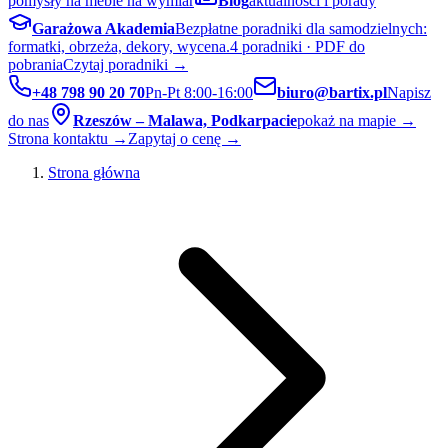
pomysły na meble na wymiar
Blog
aktualności i porady
Garażowa Akademia
Bezpłatne poradniki dla samodzielnych:
formatki, obrzeża, dekory, wycena.
4 poradniki · PDF do
pobrania
Czytaj poradniki →
+48 798 90 20 70
Pn-Pt 8:00-16:00
biuro@bartix.pl
Napisz
do nas
Rzeszów – Malawa, Podkarpacie
pokaż na mapie →
Strona kontaktu →
Zapytaj o cenę →
Strona główna