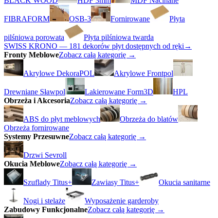
BLACK WOOD
HDF 3mm
MDF Nacinane
FIBRAFORM
OSB-3
Fornirowane
Płyta
pilśniowa porowata
Płyta pilśniowa twarda
SWISS KRONO — 181 dekorów płyt dostępnych od ręki
→
Fronty Meblowe
Zobacz całą kategorię →
Akrylowe DekoraPOL
Akrylowe Frontpol
Drewniane Sławpol
Lakierowane Form3D
HPL
Obrzeża i Akcesoria
Zobacz całą kategorię →
ABS do płyt meblowych
Obrzeża do blatów
Obrzeża fornirowane
Systemy Przesuwne
Zobacz całą kategorię →
Drzwi Sevroll
Okucia Meblowe
Zobacz całą kategorię →
Szuflady Titus+
Zawiasy Titus+
Okucia sanitarne
Nogi i stelaże
Wyposażenie garderoby
Zabudowy Funkcjonalne
Zobacz całą kategorię →