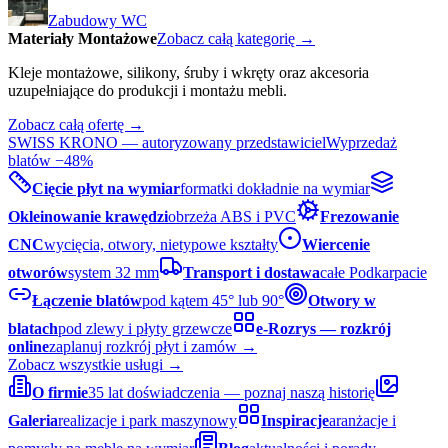
Zabudowy WC
Materiały Montażowe
Zobacz całą kategorię →
Kleje montażowe, silikony, śruby i wkręty oraz akcesoria
uzupełniające do produkcji i montażu mebli.
Zobacz całą ofertę →
SWISS KRONO — autoryzowany przedstawiciel
Wyprzedaż
blatów −48%
Cięcie płyt na wymiar
formatki dokładnie na wymiar
Okleinowanie krawędzi
obrzeża ABS i PVC
Frezowanie
CNC
wycięcia, otwory, nietypowe kształty
Wiercenie
otworów
system 32 mm
Transport i dostawa
całe Podkarpacie
Łączenie blatów
pod kątem 45° lub 90°
Otwory w
blatach
pod zlewy i płyty grzewcze
e-Rozrys — rozkrój
online
zaplanuj rozkrój płyt i zamów →
Zobacz wszystkie usługi →
O firmie
35 lat doświadczenia — poznaj naszą historię
Galeria
realizacje i park maszynowy
Inspiracje
aranżacje i