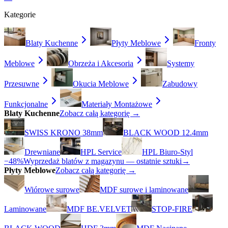
Kategorie
Blaty Kuchenne
Płyty Meblowe
Fronty
Meblowe
Obrzeża i Akcesoria
Systemy
Przesuwne
Okucia Meblowe
Zabudowy
Funkcjonalne
Materiały Montażowe
Blaty Kuchenne
Zobacz całą kategorię →
SWISS KRONO 38mm
BLACK WOOD 12.4mm
Drewniane
HPL Service
HPL Biuro-Styl
−48%
Wyprzedaż blatów z magazynu — ostatnie sztuki
→
Płyty Meblowe
Zobacz całą kategorię →
Wiórowe surowe
MDF surowe i laminowane
Laminowane
MDF BE.VELVET
STOP-FIRE