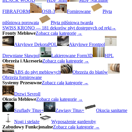
BLACK WOOD
HDF 3mm
MDF Nacinane
FIBRAFORM
OSB-3
Fornirowane
Płyta
pilśniowa porowata
Płyta pilśniowa twarda
SWISS KRONO — 181 dekorów płyt dostępnych od ręki
→
Fronty Meblowe
Zobacz całą kategorię →
Akrylowe DekoraPOL
Akrylowe Frontpol
Drewniane Sławpol
Lakierowane Form3D
HPL
Obrzeża i Akcesoria
Zobacz całą kategorię →
ABS do płyt meblowych
Obrzeża do blatów
Obrzeża fornirowane
Systemy Przesuwne
Zobacz całą kategorię →
Drzwi Sevroll
Okucia Meblowe
Zobacz całą kategorię →
Szuflady Titus+
Zawiasy Titus+
Okucia sanitarne
Nogi i stelaże
Wyposażenie garderoby
Zabudowy Funkcjonalne
Zobacz całą kategorię →