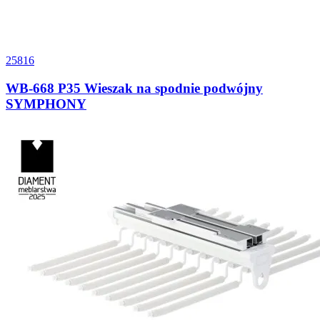
25816
WB-668 P35 Wieszak na spodnie podwójny
SYMPHONY