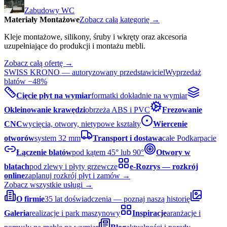
Zabudowy WC
Materiały Montażowe
Zobacz całą kategorię →
Kleje montażowe, silikony, śruby i wkręty oraz akcesoria
uzupełniające do produkcji i montażu mebli.
Zobacz całą ofertę →
SWISS KRONO — autoryzowany przedstawiciel
Wyprzedaż
blatów −48%
Cięcie płyt na wymiar
formatki dokładnie na wymiar
Okleinowanie krawędzi
obrzeża ABS i PVC
Frezowanie
CNC
wycięcia, otwory, nietypowe kształty
Wiercenie
otworów
system 32 mm
Transport i dostawa
całe Podkarpacie
Łączenie blatów
pod kątem 45° lub 90°
Otwory w
blatach
pod zlewy i płyty grzewcze
e-Rozrys — rozkrój
online
zaplanuj rozkrój płyt i zamów →
Zobacz wszystkie usługi →
O firmie
35 lat doświadczenia — poznaj naszą historię
Galeria
realizacje i park maszynowy
Inspiracje
aranżacje i