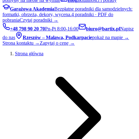
pomysły na meble na wymiar
Blog
aktualności i porady
Garażowa Akademia
Bezpłatne poradniki dla samodzielnych:
formatki, obrzeża, dekory, wycena.
4 poradniki · PDF do
pobrania
Czytaj poradniki →
+48 798 90 20 70
Pn-Pt 8:00-16:00
biuro@bartix.pl
Napisz
do nas
Rzeszów – Malawa, Podkarpacie
pokaż na mapie →
Strona kontaktu →
Zapytaj o cenę →
Strona główna