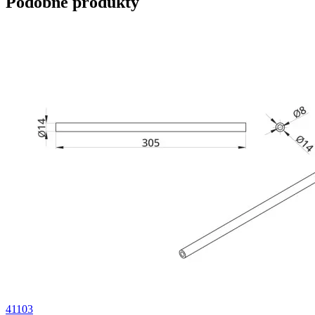
Podobne produkty
41103