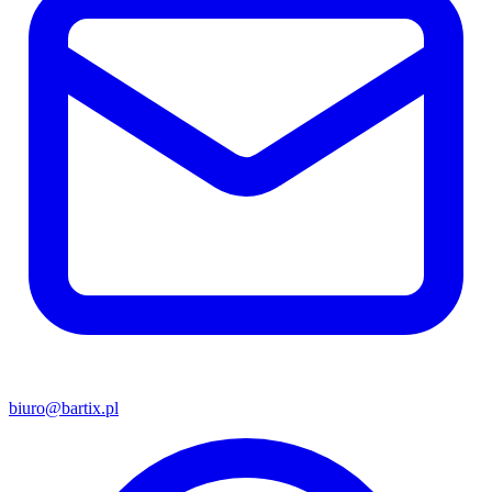
biuro@bartix.pl