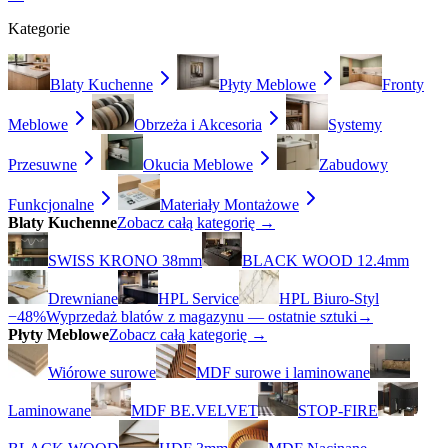
Kategorie
Blaty Kuchenne
Płyty Meblowe
Fronty
Meblowe
Obrzeża i Akcesoria
Systemy
Przesuwne
Okucia Meblowe
Zabudowy
Funkcjonalne
Materiały Montażowe
Blaty Kuchenne
Zobacz całą kategorię →
SWISS KRONO 38mm
BLACK WOOD 12.4mm
Drewniane
HPL Service
HPL Biuro-Styl
−48%
Wyprzedaż blatów z magazynu — ostatnie sztuki
→
Płyty Meblowe
Zobacz całą kategorię →
Wiórowe surowe
MDF surowe i laminowane
Laminowane
MDF BE.VELVET
STOP-FIRE