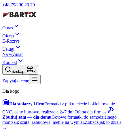
+48 798 90 20 70
O nas
Oferta
E-Rozrys
Usługi
Na wymiar
Kontakt
Szukaj...
K
Zapytaj o cenę
Dla kogo
Dla stolarzy i firm
Formatki z pliku, cięcie i okleinowanie
CNC, ceny hurtowe, realizacja 2–7 dni.
Oferta dla firm →
Zbuduj sam — dla domu
Gotowe formatki do samodzielnego
montażu: szafa, zabudowa, meble na wymiar.
Zobacz jak to działa
→