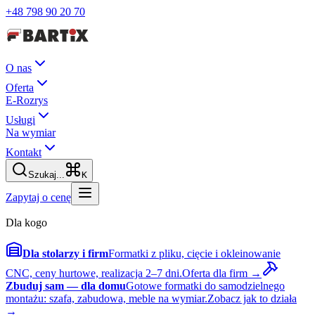
+48 798 90 20 70
O nas
Oferta
E-Rozrys
Usługi
Na wymiar
Kontakt
Szukaj...
K
Zapytaj o cenę
Dla kogo
Dla stolarzy i firm
Formatki z pliku, cięcie i okleinowanie
CNC, ceny hurtowe, realizacja 2–7 dni.
Oferta dla firm →
Zbuduj sam — dla domu
Gotowe formatki do samodzielnego
montażu: szafa, zabudowa, meble na wymiar.
Zobacz jak to działa
→