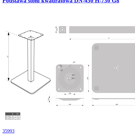
Podstawa stołu kwadratowa DN-450 H-730 G8
35993