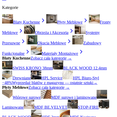
Kategorie
Blaty Kuchenne
Płyty Meblowe
Fronty
Meblowe
Obrzeża i Akcesoria
Systemy
Przesuwne
Okucia Meblowe
Zabudowy
Funkcjonalne
Materiały Montażowe
Blaty Kuchenne
Zobacz całą kategorię →
SWISS KRONO 38mm
BLACK WOOD 12.4mm
Drewniane
HPL Service
HPL Biuro-Styl
−48%
Wyprzedaż blatów z magazynu — ostatnie sztuki
→
Płyty Meblowe
Zobacz całą kategorię →
Wiórowe surowe
MDF surowe i laminowane
Laminowane
MDF BE.VELVET
STOP-FIRE