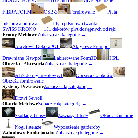
BLACK WOOD
HDF 3mm
MDF Nacinane
FIBRAFORM
OSB-3
Fornirowane
Płyta
pilśniowa porowata
Płyta pilśniowa twarda
SWISS KRONO — 181 dekorów płyt dostępnych od ręki
→
Fronty Meblowe
Zobacz całą kategorię →
Akrylowe DekoraPOL
Akrylowe Frontpol
Drewniane Sławpol
Lakierowane Form3D
HPL
Obrzeża i Akcesoria
Zobacz całą kategorię →
ABS do płyt meblowych
Obrzeża do blatów
Obrzeża fornirowane
Systemy Przesuwne
Zobacz całą kategorię →
Drzwi Sevroll
Okucia Meblowe
Zobacz całą kategorię →
Szuflady Titus+
Zawiasy Titus+
Okucia sanitarne
Nogi i stelaże
Wyposażenie garderoby
Zabudowy Funkcjonalne
Zobacz całą kategorię →