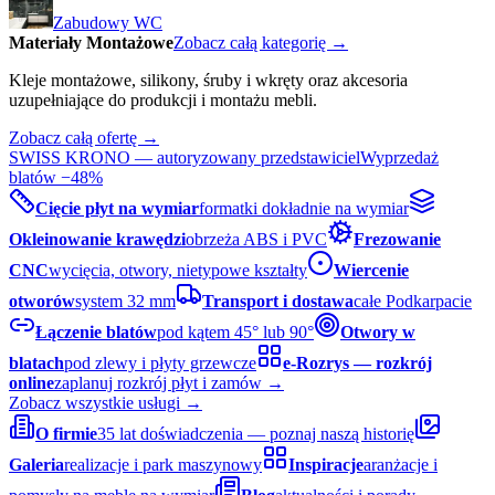
Zabudowy WC
Materiały Montażowe
Zobacz całą kategorię →
Kleje montażowe, silikony, śruby i wkręty oraz akcesoria
uzupełniające do produkcji i montażu mebli.
Zobacz całą ofertę →
SWISS KRONO — autoryzowany przedstawiciel
Wyprzedaż
blatów −48%
Cięcie płyt na wymiar
formatki dokładnie na wymiar
Okleinowanie krawędzi
obrzeża ABS i PVC
Frezowanie
CNC
wycięcia, otwory, nietypowe kształty
Wiercenie
otworów
system 32 mm
Transport i dostawa
całe Podkarpacie
Łączenie blatów
pod kątem 45° lub 90°
Otwory w
blatach
pod zlewy i płyty grzewcze
e-Rozrys — rozkrój
online
zaplanuj rozkrój płyt i zamów →
Zobacz wszystkie usługi →
O firmie
35 lat doświadczenia — poznaj naszą historię
Galeria
realizacje i park maszynowy
Inspiracje
aranżacje i