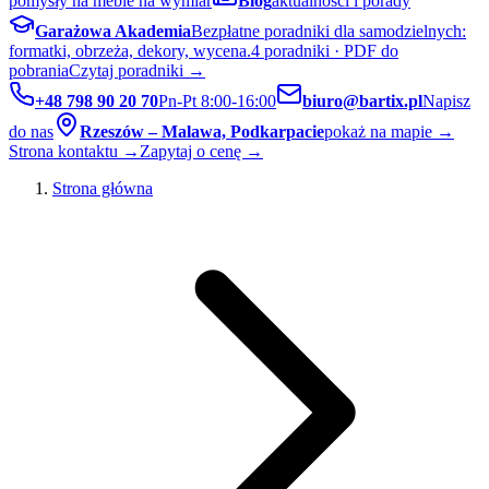
pomysły na meble na wymiar
Blog
aktualności i porady
Garażowa Akademia
Bezpłatne poradniki dla samodzielnych:
formatki, obrzeża, dekory, wycena.
4 poradniki · PDF do
pobrania
Czytaj poradniki →
+48 798 90 20 70
Pn-Pt 8:00-16:00
biuro@bartix.pl
Napisz
do nas
Rzeszów – Malawa, Podkarpacie
pokaż na mapie →
Strona kontaktu →
Zapytaj o cenę →
Strona główna