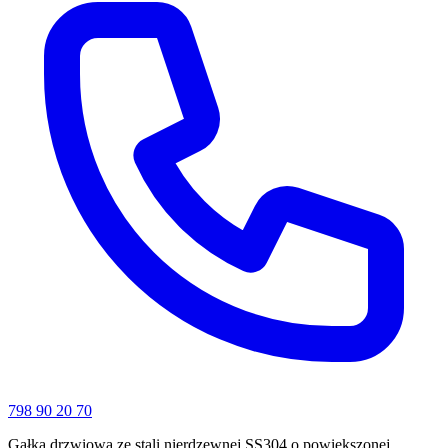
798 90 20 70
Gałka drzwiowa ze stali nierdzewnej SS304 o powiększonej