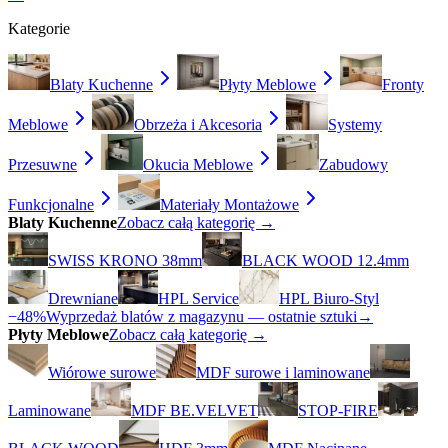
Kategorie
Blaty Kuchenne
Płyty Meblowe
Fronty
Meblowe
Obrzeża i Akcesoria
Systemy
Przesuwne
Okucia Meblowe
Zabudowy
Funkcjonalne
Materiały Montażowe
Blaty Kuchenne
Zobacz całą kategorię →
SWISS KRONO 38mm
BLACK WOOD 12.4mm
Drewniane
HPL Service
HPL Biuro-Styl
−48%
Wyprzedaż blatów z magazynu — ostatnie sztuki
→
Płyty Meblowe
Zobacz całą kategorię →
Wiórowe surowe
MDF surowe i laminowane
Laminowane
MDF BE.VELVET
STOP-FIRE