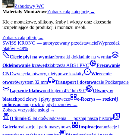
Zabudowy WC
Materiały Montażowe
Zobacz całą kategorię →
Kleje montażowe, silikony, śruby i wkręty oraz akcesoria
uzupełniające do produkcji i montażu mebli.
Zobacz całą ofertę →
SWISS KRONO — autoryzowany przedstawiciel
Wyprzedaż
blatów −48%
Cięcie płyt na wymiar
formatki dokładnie na wymiar
Okleinowanie krawędzi
obrzeża ABS i PVC
Frezowanie
CNC
wycięcia, otwory, nietypowe kształty
Wiercenie
otworów
system 32 mm
Transport i dostawa
całe Podkarpacie
Łączenie blatów
pod kątem 45° lub 90°
Otwory w
blatach
pod zlewy i płyty grzewcze
e-Rozrys — rozkrój
online
zaplanuj rozkrój płyt i zamów →
Zobacz wszystkie usługi →
O firmie
35 lat doświadczenia — poznaj naszą historię
Galeria
realizacje i park maszynowy
Inspiracje
aranżacje i