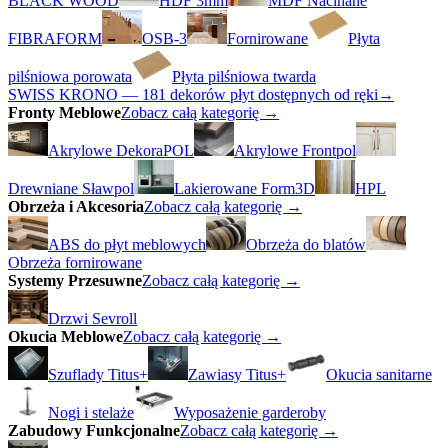
BLACK WOOD
HDF 3mm
MDF Nacinane
FIBRAFORM
OSB-3
Fornirowane
Płyta
pilśniowa porowata
Płyta pilśniowa twarda
SWISS KRONO — 181 dekorów płyt dostępnych od ręki
→
Fronty Meblowe
Zobacz całą kategorię →
Akrylowe DekoraPOL
Akrylowe Frontpol
Drewniane Sławpol
Lakierowane Form3D
HPL
Obrzeża i Akcesoria
Zobacz całą kategorię →
ABS do płyt meblowych
Obrzeża do blatów
Obrzeża fornirowane
Systemy Przesuwne
Zobacz całą kategorię →
Drzwi Sevroll
Okucia Meblowe
Zobacz całą kategorię →
Szuflady Titus+
Zawiasy Titus+
Okucia sanitarne
Nogi i stelaże
Wyposażenie garderoby
Zabudowy Funkcjonalne
Zobacz całą kategorię →