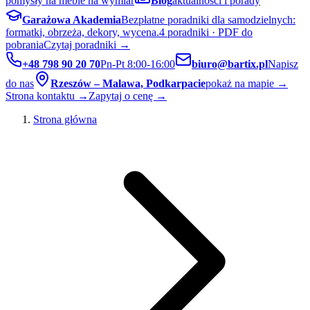
pomysły na meble na wymiar
Blog
aktualności i porady
Garażowa Akademia
Bezpłatne poradniki dla samodzielnych:
formatki, obrzeża, dekory, wycena.
4 poradniki · PDF do
pobrania
Czytaj poradniki →
+48 798 90 20 70
Pn-Pt 8:00-16:00
biuro@bartix.pl
Napisz
do nas
Rzeszów – Malawa, Podkarpacie
pokaż na mapie →
Strona kontaktu →
Zapytaj o cenę →
Strona główna