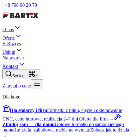
+48 798 90 20 70
O nas
Oferta
E-Rozrys
Usługi
Na wymiar
Kontakt
Szukaj...
K
Zapytaj o cenę
Dla kogo
Dla stolarzy i firm
Formatki z pliku, cięcie i okleinowanie
CNC, ceny hurtowe, realizacja 2–7 dni.
Oferta dla firm →
Zbuduj sam — dla domu
Gotowe formatki do samodzielnego
montażu: szafa, zabudowa, meble na wymiar.
Zobacz jak to działa
→