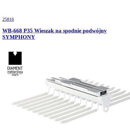
25816
WB-668 P35 Wieszak na spodnie podwójny
SYMPHONY