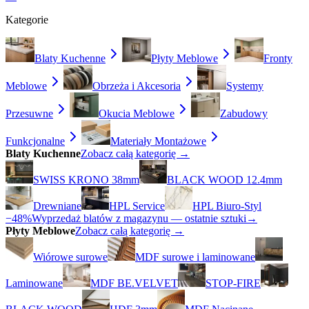
Kategorie
Blaty Kuchenne
Płyty Meblowe
Fronty
Meblowe
Obrzeża i Akcesoria
Systemy
Przesuwne
Okucia Meblowe
Zabudowy
Funkcjonalne
Materiały Montażowe
Blaty Kuchenne
Zobacz całą kategorię →
SWISS KRONO 38mm
BLACK WOOD 12.4mm
Drewniane
HPL Service
HPL Biuro-Styl
−48%
Wyprzedaż blatów z magazynu — ostatnie sztuki
→
Płyty Meblowe
Zobacz całą kategorię →
Wiórowe surowe
MDF surowe i laminowane
Laminowane
MDF BE.VELVET
STOP-FIRE