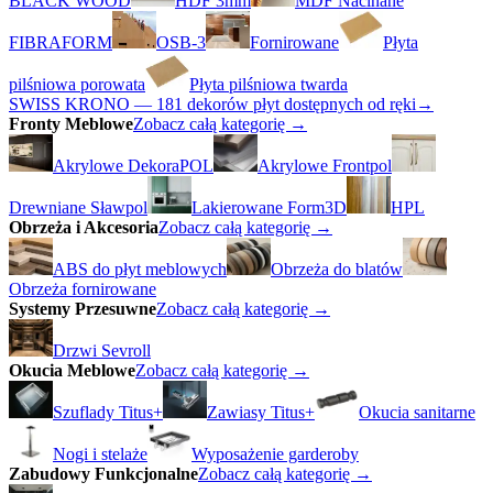
BLACK WOOD
HDF 3mm
MDF Nacinane
FIBRAFORM
OSB-3
Fornirowane
Płyta
pilśniowa porowata
Płyta pilśniowa twarda
SWISS KRONO — 181 dekorów płyt dostępnych od ręki
→
Fronty Meblowe
Zobacz całą kategorię →
Akrylowe DekoraPOL
Akrylowe Frontpol
Drewniane Sławpol
Lakierowane Form3D
HPL
Obrzeża i Akcesoria
Zobacz całą kategorię →
ABS do płyt meblowych
Obrzeża do blatów
Obrzeża fornirowane
Systemy Przesuwne
Zobacz całą kategorię →
Drzwi Sevroll
Okucia Meblowe
Zobacz całą kategorię →
Szuflady Titus+
Zawiasy Titus+
Okucia sanitarne
Nogi i stelaże
Wyposażenie garderoby
Zabudowy Funkcjonalne
Zobacz całą kategorię →