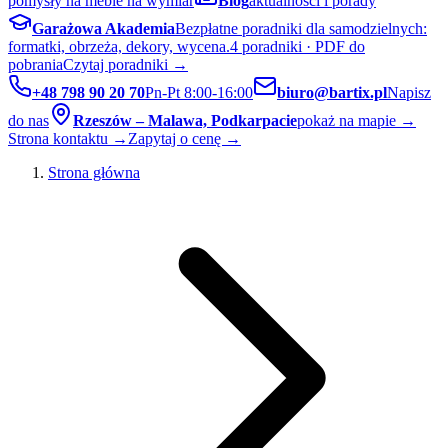
pomysły na meble na wymiar
Blog
aktualności i porady
Garażowa Akademia
Bezpłatne poradniki dla samodzielnych:
formatki, obrzeża, dekory, wycena.
4 poradniki · PDF do
pobrania
Czytaj poradniki →
+48 798 90 20 70
Pn-Pt 8:00-16:00
biuro@bartix.pl
Napisz
do nas
Rzeszów – Malawa, Podkarpacie
pokaż na mapie →
Strona kontaktu →
Zapytaj o cenę →
Strona główna