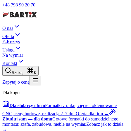
+48 798 90 20 70
O nas
Oferta
E-Rozrys
Usługi
Na wymiar
Kontakt
Szukaj...
K
Zapytaj o cenę
Dla kogo
Dla stolarzy i firm
Formatki z pliku, cięcie i okleinowanie
CNC, ceny hurtowe, realizacja 2–7 dni.
Oferta dla firm →
Zbuduj sam — dla domu
Gotowe formatki do samodzielnego
montażu: szafa, zabudowa, meble na wymiar.
Zobacz jak to działa
→