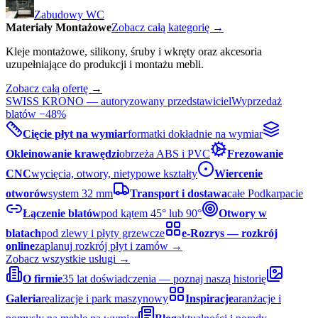
Zabudowy WC
Materiały Montażowe
Zobacz całą kategorię →
Kleje montażowe, silikony, śruby i wkręty oraz akcesoria
uzupełniające do produkcji i montażu mebli.
Zobacz całą ofertę →
SWISS KRONO — autoryzowany przedstawiciel
Wyprzedaż
blatów −48%
Cięcie płyt na wymiar
formatki dokładnie na wymiar
Okleinowanie krawędzi
obrzeża ABS i PVC
Frezowanie
CNC
wycięcia, otwory, nietypowe kształty
Wiercenie
otworów
system 32 mm
Transport i dostawa
całe Podkarpacie
Łączenie blatów
pod kątem 45° lub 90°
Otwory w
blatach
pod zlewy i płyty grzewcze
e-Rozrys — rozkrój
online
zaplanuj rozkrój płyt i zamów →
Zobacz wszystkie usługi →
O firmie
35 lat doświadczenia — poznaj naszą historię
Galeria
realizacje i park maszynowy
Inspiracje
aranżacje i