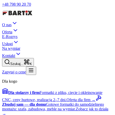
+48 798 90 20 70
O nas
Oferta
E-Rozrys
Usługi
Na wymiar
Kontakt
Szukaj...
K
Zapytaj o cenę
Dla kogo
Dla stolarzy i firm
Formatki z pliku, cięcie i okleinowanie
CNC, ceny hurtowe, realizacja 2–7 dni.
Oferta dla firm →
Zbuduj sam — dla domu
Gotowe formatki do samodzielnego
montażu: szafa, zabudowa, meble na wymiar.
Zobacz jak to działa
→