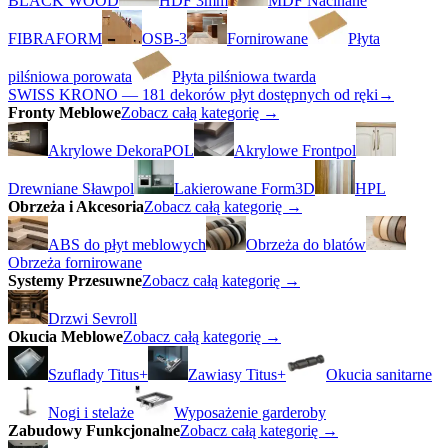
BLACK WOOD
HDF 3mm
MDF Nacinane
FIBRAFORM
OSB-3
Fornirowane
Płyta
pilśniowa porowata
Płyta pilśniowa twarda
SWISS KRONO — 181 dekorów płyt dostępnych od ręki
→
Fronty Meblowe
Zobacz całą kategorię →
Akrylowe DekoraPOL
Akrylowe Frontpol
Drewniane Sławpol
Lakierowane Form3D
HPL
Obrzeża i Akcesoria
Zobacz całą kategorię →
ABS do płyt meblowych
Obrzeża do blatów
Obrzeża fornirowane
Systemy Przesuwne
Zobacz całą kategorię →
Drzwi Sevroll
Okucia Meblowe
Zobacz całą kategorię →
Szuflady Titus+
Zawiasy Titus+
Okucia sanitarne
Nogi i stelaże
Wyposażenie garderoby
Zabudowy Funkcjonalne
Zobacz całą kategorię →