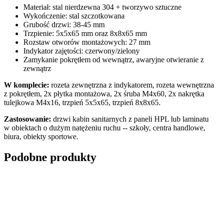
Materiał: stal nierdzewna 304 + tworzywo sztuczne
Wykończenie: stal szczotkowana
Grubość drzwi: 38-45 mm
Trzpienie: 5x5x65 mm oraz 8x8x65 mm
Rozstaw otworów montażowych: 27 mm
Indykator zajętości: czerwony/zielony
Zamykanie pokrętłem od wewnątrz, awaryjne otwieranie z
zewnątrz
W komplecie:
rozeta zewnętrzna z indykatorem, rozeta wewnętrzna
z pokrętłem, 2x płytka montażowa, 2x śruba M4x60, 2x nakrętka
tulejkowa M4x16, trzpień 5x5x65, trzpień 8x8x65.
Zastosowanie:
drzwi kabin sanitarnych z paneli HPL lub laminatu
w obiektach o dużym natężeniu ruchu -- szkoły, centra handlowe,
biura, obiekty sportowe.
Podobne produkty