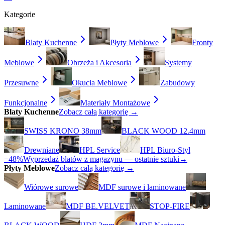
Kategorie
Blaty Kuchenne
Płyty Meblowe
Fronty
Meblowe
Obrzeża i Akcesoria
Systemy
Przesuwne
Okucia Meblowe
Zabudowy
Funkcjonalne
Materiały Montażowe
Blaty Kuchenne
Zobacz całą kategorię →
SWISS KRONO 38mm
BLACK WOOD 12.4mm
Drewniane
HPL Service
HPL Biuro-Styl
−48%
Wyprzedaż blatów z magazynu — ostatnie sztuki
→
Płyty Meblowe
Zobacz całą kategorię →
Wiórowe surowe
MDF surowe i laminowane
Laminowane
MDF BE.VELVET
STOP-FIRE