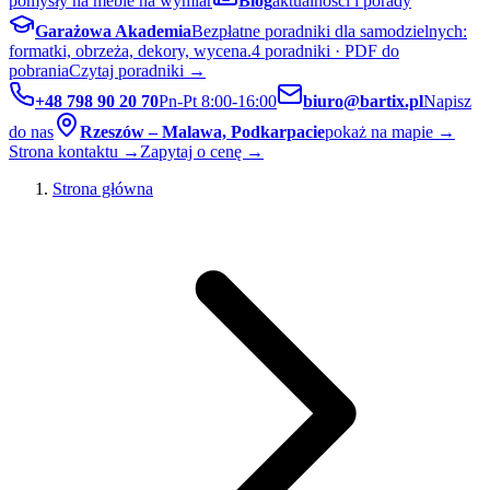
pomysły na meble na wymiar
Blog
aktualności i porady
Garażowa Akademia
Bezpłatne poradniki dla samodzielnych:
formatki, obrzeża, dekory, wycena.
4 poradniki · PDF do
pobrania
Czytaj poradniki →
+48 798 90 20 70
Pn-Pt 8:00-16:00
biuro@bartix.pl
Napisz
do nas
Rzeszów – Malawa, Podkarpacie
pokaż na mapie →
Strona kontaktu →
Zapytaj o cenę →
Strona główna