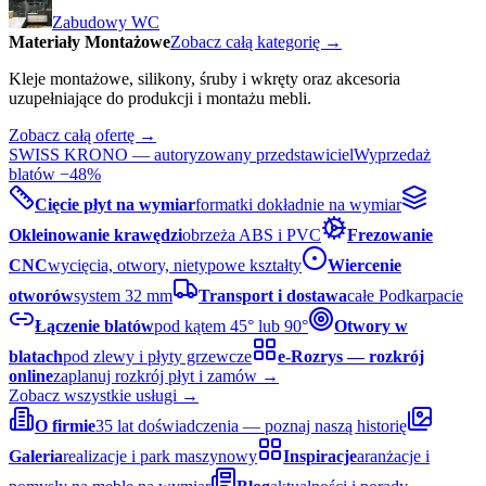
Zabudowy WC
Materiały Montażowe
Zobacz całą kategorię →
Kleje montażowe, silikony, śruby i wkręty oraz akcesoria
uzupełniające do produkcji i montażu mebli.
Zobacz całą ofertę →
SWISS KRONO — autoryzowany przedstawiciel
Wyprzedaż
blatów −48%
Cięcie płyt na wymiar
formatki dokładnie na wymiar
Okleinowanie krawędzi
obrzeża ABS i PVC
Frezowanie
CNC
wycięcia, otwory, nietypowe kształty
Wiercenie
otworów
system 32 mm
Transport i dostawa
całe Podkarpacie
Łączenie blatów
pod kątem 45° lub 90°
Otwory w
blatach
pod zlewy i płyty grzewcze
e-Rozrys — rozkrój
online
zaplanuj rozkrój płyt i zamów →
Zobacz wszystkie usługi →
O firmie
35 lat doświadczenia — poznaj naszą historię
Galeria
realizacje i park maszynowy
Inspiracje
aranżacje i