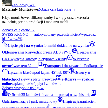
Zabudowy WC
Materiały Montażowe
Zobacz całą kategorię →
Kleje montażowe, silikony, śruby i wkręty oraz akcesoria
uzupełniające do produkcji i montażu mebli.
Zobacz całą ofertę →
SWISS KRONO — autoryzowany przedstawiciel
Wyprzedaż
blatów −48%
Cięcie płyt na wymiar
formatki dokładnie na wymiar
Okleinowanie krawędzi
obrzeża ABS i PVC
Frezowanie
CNC
wycięcia, otwory, nietypowe kształty
Wiercenie
otworów
system 32 mm
Transport i dostawa
całe Podkarpacie
Łączenie blatów
pod kątem 45° lub 90°
Otwory w
blatach
pod zlewy i płyty grzewcze
e-Rozrys — rozkrój
online
zaplanuj rozkrój płyt i zamów →
Zobacz wszystkie usługi →
O firmie
35 lat doświadczenia — poznaj naszą historię
Galeria
realizacje i park maszynowy
Inspiracje
aranżacje i