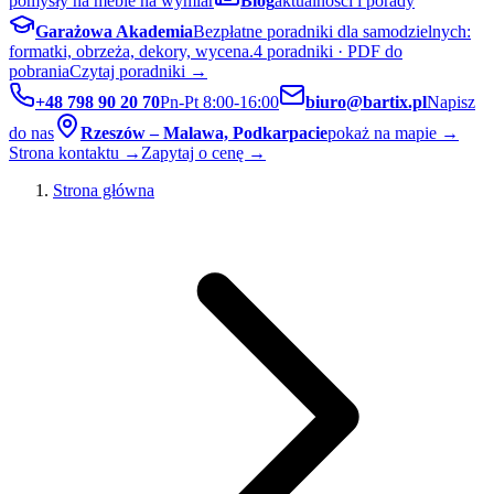
pomysły na meble na wymiar
Blog
aktualności i porady
Garażowa Akademia
Bezpłatne poradniki dla samodzielnych:
formatki, obrzeża, dekory, wycena.
4 poradniki · PDF do
pobrania
Czytaj poradniki →
+48 798 90 20 70
Pn-Pt 8:00-16:00
biuro@bartix.pl
Napisz
do nas
Rzeszów – Malawa, Podkarpacie
pokaż na mapie →
Strona kontaktu →
Zapytaj o cenę →
Strona główna