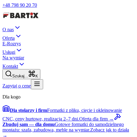
+48 798 90 20 70
O nas
Oferta
E-Rozrys
Usługi
Na wymiar
Kontakt
Szukaj...
K
Zapytaj o cenę
Dla kogo
Dla stolarzy i firm
Formatki z pliku, cięcie i okleinowanie
CNC, ceny hurtowe, realizacja 2–7 dni.
Oferta dla firm →
Zbuduj sam — dla domu
Gotowe formatki do samodzielnego
montażu: szafa, zabudowa, meble na wymiar.
Zobacz jak to działa
→