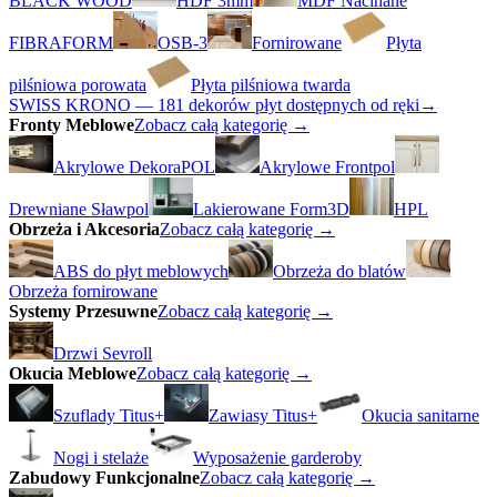
BLACK WOOD
HDF 3mm
MDF Nacinane
FIBRAFORM
OSB-3
Fornirowane
Płyta
pilśniowa porowata
Płyta pilśniowa twarda
SWISS KRONO — 181 dekorów płyt dostępnych od ręki
→
Fronty Meblowe
Zobacz całą kategorię →
Akrylowe DekoraPOL
Akrylowe Frontpol
Drewniane Sławpol
Lakierowane Form3D
HPL
Obrzeża i Akcesoria
Zobacz całą kategorię →
ABS do płyt meblowych
Obrzeża do blatów
Obrzeża fornirowane
Systemy Przesuwne
Zobacz całą kategorię →
Drzwi Sevroll
Okucia Meblowe
Zobacz całą kategorię →
Szuflady Titus+
Zawiasy Titus+
Okucia sanitarne
Nogi i stelaże
Wyposażenie garderoby
Zabudowy Funkcjonalne
Zobacz całą kategorię →