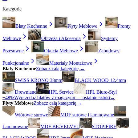
Kategorie
Blaty Kuchenne
Płyty Meblowe
Fronty
Meblowe
Obrzeża i Akcesoria
Systemy
Przesuwne
Okucia Meblowe
Zabudowy
Funkcjonalne
Materiały Montażowe
Blaty Kuchenne
Zobacz całą kategorię →
SWISS KRONO 38mm
BLACK WOOD 12.4mm
Drewniane
HPL Service
HPL Biuro-Styl
−48%
Wyprzedaż blatów z magazynu — ostatnie sztuki
→
Płyty Meblowe
Zobacz całą kategorię →
Wiórowe surowe
MDF surowe i laminowane
Laminowane
MDF BE.VELVET
STOP-FIRE