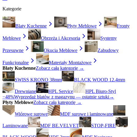
Kategorie
Blaty Kuchenne
Płyty Meblowe
Fronty
Meblowe
Obrzeża i Akcesoria
Systemy
Przesuwne
Okucia Meblowe
Zabudowy
Funkcjonalne
Materiały Montażowe
Blaty Kuchenne
Zobacz całą kategorię →
SWISS KRONO 38mm
BLACK WOOD 12.4mm
Drewniane
HPL Service
HPL Biuro-Styl
−48%
Wyprzedaż blatów z magazynu — ostatnie sztuki
→
Płyty Meblowe
Zobacz całą kategorię →
Wiórowe surowe
MDF surowe i laminowane
Laminowane
MDF BE.VELVET
STOP-FIRE