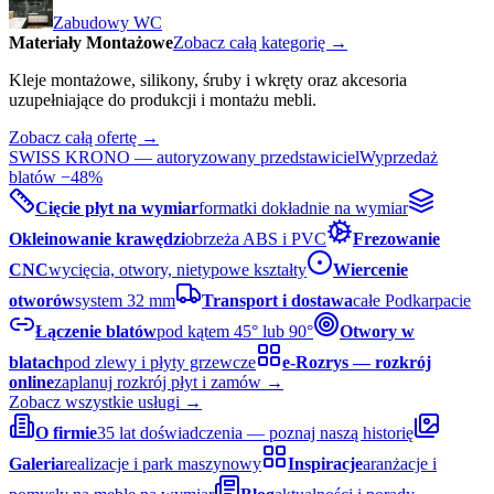
Zabudowy WC
Materiały Montażowe
Zobacz całą kategorię →
Kleje montażowe, silikony, śruby i wkręty oraz akcesoria
uzupełniające do produkcji i montażu mebli.
Zobacz całą ofertę →
SWISS KRONO — autoryzowany przedstawiciel
Wyprzedaż
blatów −48%
Cięcie płyt na wymiar
formatki dokładnie na wymiar
Okleinowanie krawędzi
obrzeża ABS i PVC
Frezowanie
CNC
wycięcia, otwory, nietypowe kształty
Wiercenie
otworów
system 32 mm
Transport i dostawa
całe Podkarpacie
Łączenie blatów
pod kątem 45° lub 90°
Otwory w
blatach
pod zlewy i płyty grzewcze
e-Rozrys — rozkrój
online
zaplanuj rozkrój płyt i zamów →
Zobacz wszystkie usługi →
O firmie
35 lat doświadczenia — poznaj naszą historię
Galeria
realizacje i park maszynowy
Inspiracje
aranżacje i