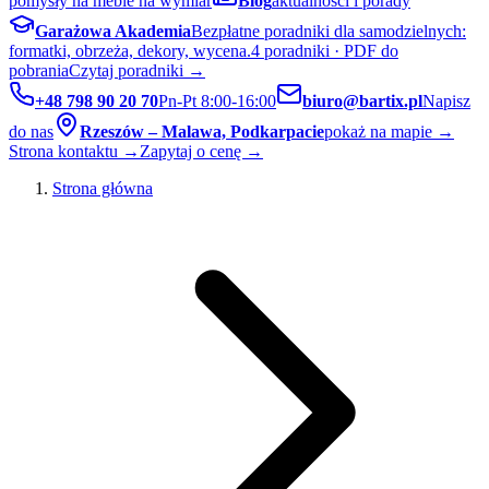
pomysły na meble na wymiar
Blog
aktualności i porady
Garażowa Akademia
Bezpłatne poradniki dla samodzielnych:
formatki, obrzeża, dekory, wycena.
4 poradniki · PDF do
pobrania
Czytaj poradniki →
+48 798 90 20 70
Pn-Pt 8:00-16:00
biuro@bartix.pl
Napisz
do nas
Rzeszów – Malawa, Podkarpacie
pokaż na mapie →
Strona kontaktu →
Zapytaj o cenę →
Strona główna