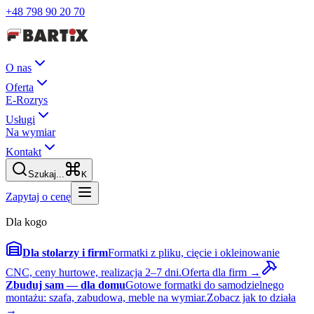
+48 798 90 20 70
O nas
Oferta
E-Rozrys
Usługi
Na wymiar
Kontakt
Szukaj...
K
Zapytaj o cenę
Dla kogo
Dla stolarzy i firm
Formatki z pliku, cięcie i okleinowanie
CNC, ceny hurtowe, realizacja 2–7 dni.
Oferta dla firm →
Zbuduj sam — dla domu
Gotowe formatki do samodzielnego
montażu: szafa, zabudowa, meble na wymiar.
Zobacz jak to działa
→