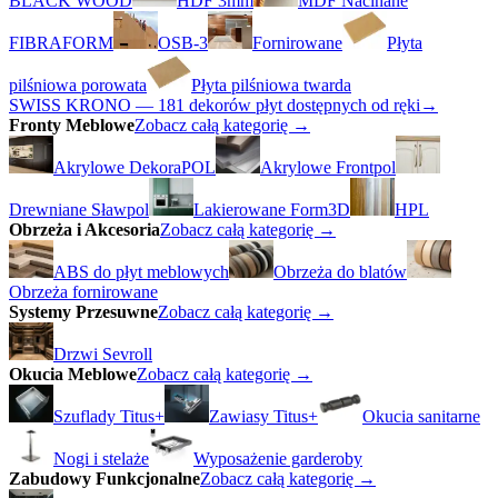
BLACK WOOD
HDF 3mm
MDF Nacinane
FIBRAFORM
OSB-3
Fornirowane
Płyta
pilśniowa porowata
Płyta pilśniowa twarda
SWISS KRONO — 181 dekorów płyt dostępnych od ręki
→
Fronty Meblowe
Zobacz całą kategorię →
Akrylowe DekoraPOL
Akrylowe Frontpol
Drewniane Sławpol
Lakierowane Form3D
HPL
Obrzeża i Akcesoria
Zobacz całą kategorię →
ABS do płyt meblowych
Obrzeża do blatów
Obrzeża fornirowane
Systemy Przesuwne
Zobacz całą kategorię →
Drzwi Sevroll
Okucia Meblowe
Zobacz całą kategorię →
Szuflady Titus+
Zawiasy Titus+
Okucia sanitarne
Nogi i stelaże
Wyposażenie garderoby
Zabudowy Funkcjonalne
Zobacz całą kategorię →