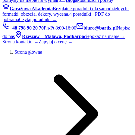
pomysły na meble na wymiar
Blog
aktualności i porady
Garażowa Akademia
Bezpłatne poradniki dla samodzielnych:
formatki, obrzeża, dekory, wycena.
4 poradniki · PDF do
pobrania
Czytaj poradniki →
+48 798 90 20 70
Pn-Pt 8:00-16:00
biuro@bartix.pl
Napisz
do nas
Rzeszów – Malawa, Podkarpacie
pokaż na mapie →
Strona kontaktu →
Zapytaj o cenę →
Strona główna