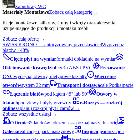
Zabudowy WC
Materiały Montażowe
Zobacz całą kategorię →
Kleje montażowe, silikony, śruby i wkręty oraz akcesoria
uzupełniające do produkcji i montażu mebli.
Zobacz całą ofertę →
SWISS KRONO — autoryzowany przedstawiciel
Wyprzedaż
blatów −48%
Cięcie płyt na wymiar
formatki dokładnie na wymiar
Okleinowanie krawędzi
obrzeża ABS i PVC
Frezowanie
CNC
wycięcia, otwory, nietypowe kształty
Wiercenie
otworów
system 32 mm
Transport i dostawa
całe Podkarpacie
Łączenie blatów
pod kątem 45° lub 90°
Otwory w
blatach
pod zlewy i płyty grzewcze
e-Rozrys — rozkrój
online
zaplanuj rozkrój płyt i zamów →
Zobacz wszystkie usługi →
O firmie
35 lat doświadczenia — poznaj naszą historię
Galeria
realizacje i park maszynowy
Inspiracje
aranżacje i