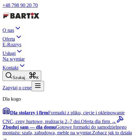
+48 798 90 20 70
O nas
Oferta
E-Rozrys
Usługi
Na wymiar
Kontakt
Szukaj...
K
Zapytaj o cenę
Dla kogo
Dla stolarzy i firm
Formatki z pliku, cięcie i okleinowanie
CNC, ceny hurtowe, realizacja 2–7 dni.
Oferta dla firm →
Zbuduj sam — dla domu
Gotowe formatki do samodzielnego
montażu: szafa, zabudowa, meble na wymiar.
Zobacz jak to działa
→