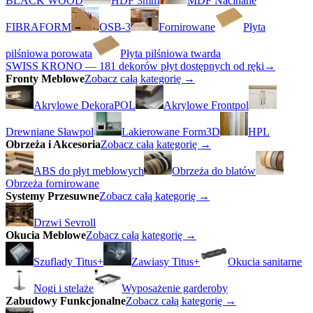
BLACK WOOD
HDF 3mm
MDF Nacinane
FIBRAFORM
OSB-3
Fornirowane
Płyta
pilśniowa porowata
Płyta pilśniowa twarda
SWISS KRONO — 181 dekorów płyt dostępnych od ręki
→
Fronty Meblowe
Zobacz całą kategorię →
Akrylowe DekoraPOL
Akrylowe Frontpol
Drewniane Sławpol
Lakierowane Form3D
HPL
Obrzeża i Akcesoria
Zobacz całą kategorię →
ABS do płyt meblowych
Obrzeża do blatów
Obrzeża fornirowane
Systemy Przesuwne
Zobacz całą kategorię →
Drzwi Sevroll
Okucia Meblowe
Zobacz całą kategorię →
Szuflady Titus+
Zawiasy Titus+
Okucia sanitarne
Nogi i stelaże
Wyposażenie garderoby
Zabudowy Funkcjonalne
Zobacz całą kategorię →