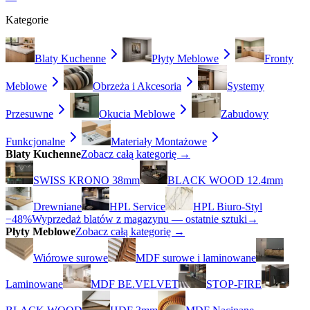
Kategorie
Blaty Kuchenne
Płyty Meblowe
Fronty
Meblowe
Obrzeża i Akcesoria
Systemy
Przesuwne
Okucia Meblowe
Zabudowy
Funkcjonalne
Materiały Montażowe
Blaty Kuchenne
Zobacz całą kategorię →
SWISS KRONO 38mm
BLACK WOOD 12.4mm
Drewniane
HPL Service
HPL Biuro-Styl
−48%
Wyprzedaż blatów z magazynu — ostatnie sztuki
→
Płyty Meblowe
Zobacz całą kategorię →
Wiórowe surowe
MDF surowe i laminowane
Laminowane
MDF BE.VELVET
STOP-FIRE