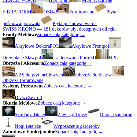
BLACK WOOD
HDF 3mm
MDF Nacinane
FIBRAFORM
OSB-3
Fornirowane
Płyta
pilśniowa porowata
Płyta pilśniowa twarda
SWISS KRONO — 181 dekorów płyt dostępnych od ręki
→
Fronty Meblowe
Zobacz całą kategorię →
Akrylowe DekoraPOL
Akrylowe Frontpol
Drewniane Sławpol
Lakierowane Form3D
HPL
Obrzeża i Akcesoria
Zobacz całą kategorię →
ABS do płyt meblowych
Obrzeża do blatów
Obrzeża fornirowane
Systemy Przesuwne
Zobacz całą kategorię →
Drzwi Sevroll
Okucia Meblowe
Zobacz całą kategorię →
Szuflady Titus+
Zawiasy Titus+
Okucia sanitarne
Nogi i stelaże
Wyposażenie garderoby
Zabudowy Funkcjonalne
Zobacz całą kategorię →