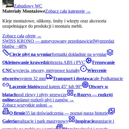
Zabudowy WC
Materiały Montażowe
Zobacz całą kategorię →
Kleje montażowe, silikony, śruby i wkręty oraz akcesoria
uzupełniające do produkcji i montażu mebli.
Zobacz całą ofertę →
SWISS KRONO — autoryzowany przedstawiciel
Wyprzedaż
blatów −48%
Cięcie płyt na wymiar
formatki dokładnie na wymiar
Okleinowanie krawędzi
obrzeża ABS i PVC
Frezowanie
CNC
wycięcia, otwory, nietypowe kształty
Wiercenie
otworów
system 32 mm
Transport i dostawa
całe Podkarpacie
Łączenie blatów
pod kątem 45° lub 90°
Otwory w
blatach
pod zlewy i płyty grzewcze
e-Rozrys — rozkrój
online
zaplanuj rozkrój płyt i zamów →
Zobacz wszystkie usługi →
O firmie
35 lat doświadczenia — poznaj naszą historię
Galeria
realizacje i park maszynowy
Inspiracje
aranżacje i