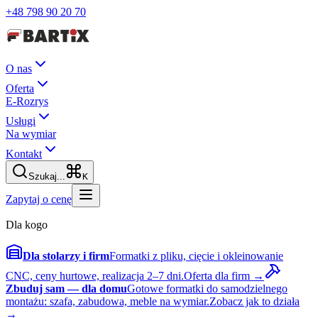
+48 798 90 20 70
O nas
Oferta
E-Rozrys
Usługi
Na wymiar
Kontakt
Szukaj...
K
Zapytaj o cenę
Dla kogo
Dla stolarzy i firm
Formatki z pliku, cięcie i okleinowanie
CNC, ceny hurtowe, realizacja 2–7 dni.
Oferta dla firm →
Zbuduj sam — dla domu
Gotowe formatki do samodzielnego
montażu: szafa, zabudowa, meble na wymiar.
Zobacz jak to działa
→