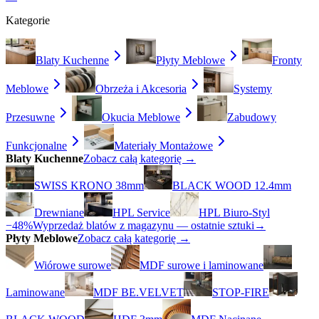
Kategorie
Blaty Kuchenne
Płyty Meblowe
Fronty
Meblowe
Obrzeża i Akcesoria
Systemy
Przesuwne
Okucia Meblowe
Zabudowy
Funkcjonalne
Materiały Montażowe
Blaty Kuchenne
Zobacz całą kategorię →
SWISS KRONO 38mm
BLACK WOOD 12.4mm
Drewniane
HPL Service
HPL Biuro-Styl
−48%
Wyprzedaż blatów z magazynu — ostatnie sztuki
→
Płyty Meblowe
Zobacz całą kategorię →
Wiórowe surowe
MDF surowe i laminowane
Laminowane
MDF BE.VELVET
STOP-FIRE