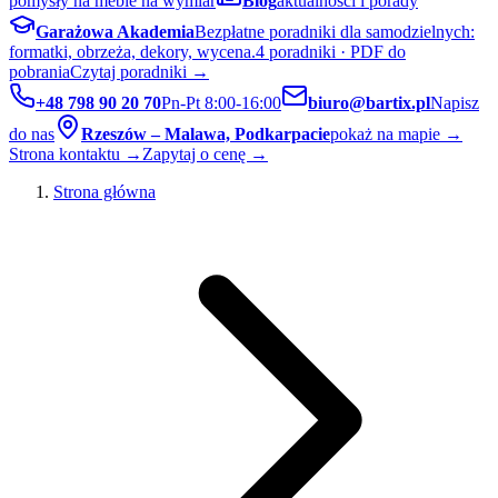
pomysły na meble na wymiar
Blog
aktualności i porady
Garażowa Akademia
Bezpłatne poradniki dla samodzielnych:
formatki, obrzeża, dekory, wycena.
4 poradniki · PDF do
pobrania
Czytaj poradniki →
+48 798 90 20 70
Pn-Pt 8:00-16:00
biuro@bartix.pl
Napisz
do nas
Rzeszów – Malawa, Podkarpacie
pokaż na mapie →
Strona kontaktu →
Zapytaj o cenę →
Strona główna