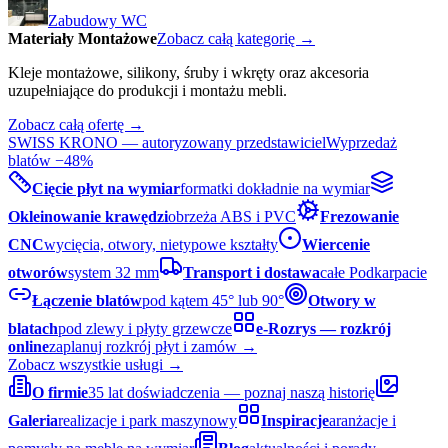
Zabudowy WC
Materiały Montażowe
Zobacz całą kategorię →
Kleje montażowe, silikony, śruby i wkręty oraz akcesoria
uzupełniające do produkcji i montażu mebli.
Zobacz całą ofertę →
SWISS KRONO — autoryzowany przedstawiciel
Wyprzedaż
blatów −48%
Cięcie płyt na wymiar
formatki dokładnie na wymiar
Okleinowanie krawędzi
obrzeża ABS i PVC
Frezowanie
CNC
wycięcia, otwory, nietypowe kształty
Wiercenie
otworów
system 32 mm
Transport i dostawa
całe Podkarpacie
Łączenie blatów
pod kątem 45° lub 90°
Otwory w
blatach
pod zlewy i płyty grzewcze
e-Rozrys — rozkrój
online
zaplanuj rozkrój płyt i zamów →
Zobacz wszystkie usługi →
O firmie
35 lat doświadczenia — poznaj naszą historię
Galeria
realizacje i park maszynowy
Inspiracje
aranżacje i