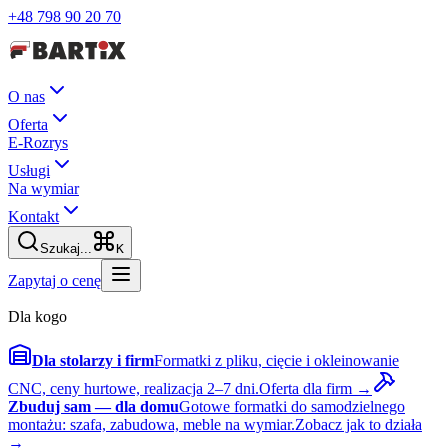
+48 798 90 20 70
O nas
Oferta
E-Rozrys
Usługi
Na wymiar
Kontakt
Szukaj...
K
Zapytaj o cenę
Dla kogo
Dla stolarzy i firm
Formatki z pliku, cięcie i okleinowanie
CNC, ceny hurtowe, realizacja 2–7 dni.
Oferta dla firm →
Zbuduj sam — dla domu
Gotowe formatki do samodzielnego
montażu: szafa, zabudowa, meble na wymiar.
Zobacz jak to działa
→