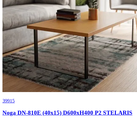
39915
Noga DN-810E (40x15) D600xH400 P2 STELARIS