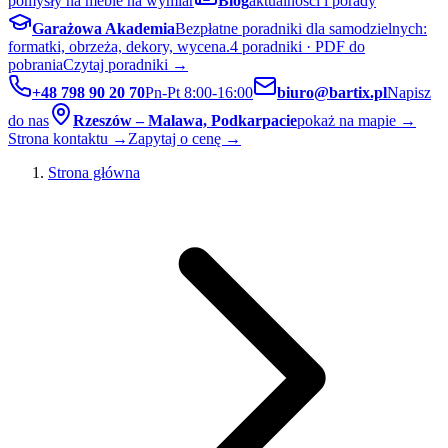
pomysły na meble na wymiar
Blog
aktualności i porady
Garażowa Akademia
Bezpłatne poradniki dla samodzielnych:
formatki, obrzeża, dekory, wycena.
4 poradniki · PDF do
pobrania
Czytaj poradniki →
+48 798 90 20 70
Pn-Pt 8:00-16:00
biuro@bartix.pl
Napisz
do nas
Rzeszów – Malawa, Podkarpacie
pokaż na mapie →
Strona kontaktu →
Zapytaj o cenę →
Strona główna