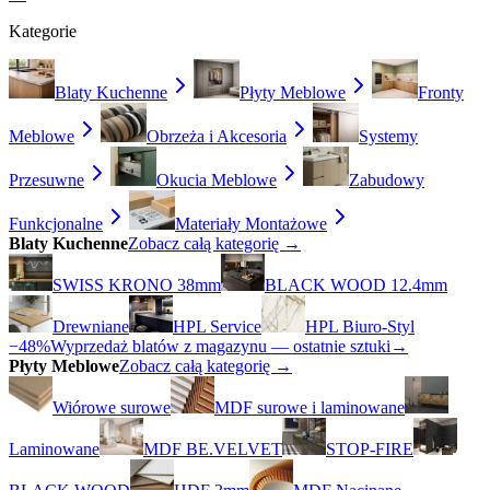
Kategorie
Blaty Kuchenne
Płyty Meblowe
Fronty
Meblowe
Obrzeża i Akcesoria
Systemy
Przesuwne
Okucia Meblowe
Zabudowy
Funkcjonalne
Materiały Montażowe
Blaty Kuchenne
Zobacz całą kategorię →
SWISS KRONO 38mm
BLACK WOOD 12.4mm
Drewniane
HPL Service
HPL Biuro-Styl
−48%
Wyprzedaż blatów z magazynu — ostatnie sztuki
→
Płyty Meblowe
Zobacz całą kategorię →
Wiórowe surowe
MDF surowe i laminowane
Laminowane
MDF BE.VELVET
STOP-FIRE