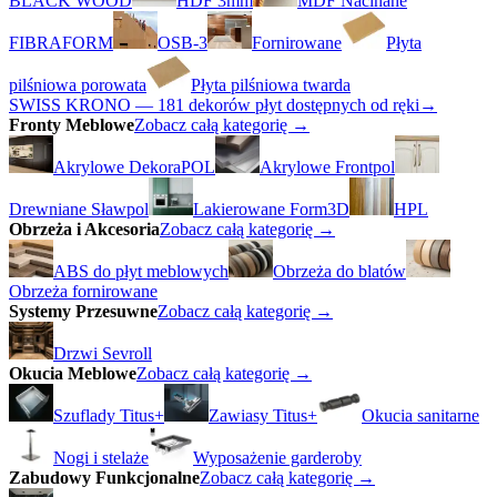
BLACK WOOD
HDF 3mm
MDF Nacinane
FIBRAFORM
OSB-3
Fornirowane
Płyta
pilśniowa porowata
Płyta pilśniowa twarda
SWISS KRONO — 181 dekorów płyt dostępnych od ręki
→
Fronty Meblowe
Zobacz całą kategorię →
Akrylowe DekoraPOL
Akrylowe Frontpol
Drewniane Sławpol
Lakierowane Form3D
HPL
Obrzeża i Akcesoria
Zobacz całą kategorię →
ABS do płyt meblowych
Obrzeża do blatów
Obrzeża fornirowane
Systemy Przesuwne
Zobacz całą kategorię →
Drzwi Sevroll
Okucia Meblowe
Zobacz całą kategorię →
Szuflady Titus+
Zawiasy Titus+
Okucia sanitarne
Nogi i stelaże
Wyposażenie garderoby
Zabudowy Funkcjonalne
Zobacz całą kategorię →