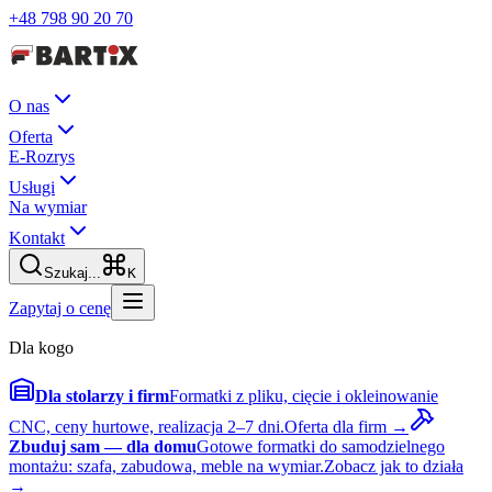
+48 798 90 20 70
O nas
Oferta
E-Rozrys
Usługi
Na wymiar
Kontakt
Szukaj...
K
Zapytaj o cenę
Dla kogo
Dla stolarzy i firm
Formatki z pliku, cięcie i okleinowanie
CNC, ceny hurtowe, realizacja 2–7 dni.
Oferta dla firm →
Zbuduj sam — dla domu
Gotowe formatki do samodzielnego
montażu: szafa, zabudowa, meble na wymiar.
Zobacz jak to działa
→