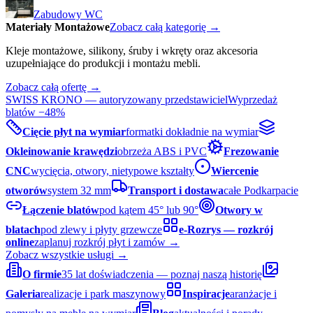
Zabudowy WC
Materiały Montażowe
Zobacz całą kategorię →
Kleje montażowe, silikony, śruby i wkręty oraz akcesoria
uzupełniające do produkcji i montażu mebli.
Zobacz całą ofertę →
SWISS KRONO — autoryzowany przedstawiciel
Wyprzedaż
blatów −48%
Cięcie płyt na wymiar
formatki dokładnie na wymiar
Okleinowanie krawędzi
obrzeża ABS i PVC
Frezowanie
CNC
wycięcia, otwory, nietypowe kształty
Wiercenie
otworów
system 32 mm
Transport i dostawa
całe Podkarpacie
Łączenie blatów
pod kątem 45° lub 90°
Otwory w
blatach
pod zlewy i płyty grzewcze
e-Rozrys — rozkrój
online
zaplanuj rozkrój płyt i zamów →
Zobacz wszystkie usługi →
O firmie
35 lat doświadczenia — poznaj naszą historię
Galeria
realizacje i park maszynowy
Inspiracje
aranżacje i