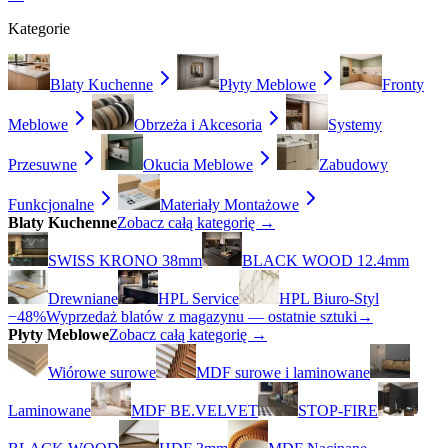
Kategorie
Blaty Kuchenne
Płyty Meblowe
Fronty
Meblowe
Obrzeża i Akcesoria
Systemy
Przesuwne
Okucia Meblowe
Zabudowy
Funkcjonalne
Materiały Montażowe
Blaty Kuchenne
Zobacz całą kategorię →
SWISS KRONO 38mm
BLACK WOOD 12.4mm
Drewniane
HPL Service
HPL Biuro-Styl
−48%
Wyprzedaż blatów z magazynu — ostatnie sztuki
→
Płyty Meblowe
Zobacz całą kategorię →
Wiórowe surowe
MDF surowe i laminowane
Laminowane
MDF BE.VELVET
STOP-FIRE