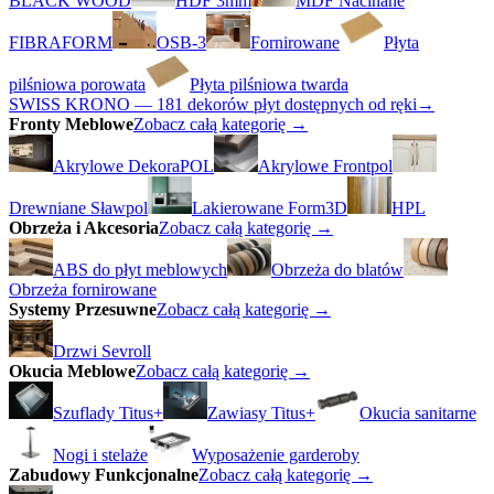
BLACK WOOD
HDF 3mm
MDF Nacinane
FIBRAFORM
OSB-3
Fornirowane
Płyta
pilśniowa porowata
Płyta pilśniowa twarda
SWISS KRONO — 181 dekorów płyt dostępnych od ręki
→
Fronty Meblowe
Zobacz całą kategorię →
Akrylowe DekoraPOL
Akrylowe Frontpol
Drewniane Sławpol
Lakierowane Form3D
HPL
Obrzeża i Akcesoria
Zobacz całą kategorię →
ABS do płyt meblowych
Obrzeża do blatów
Obrzeża fornirowane
Systemy Przesuwne
Zobacz całą kategorię →
Drzwi Sevroll
Okucia Meblowe
Zobacz całą kategorię →
Szuflady Titus+
Zawiasy Titus+
Okucia sanitarne
Nogi i stelaże
Wyposażenie garderoby
Zabudowy Funkcjonalne
Zobacz całą kategorię →