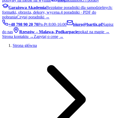
pomysły na meble na wymiar
Blog
aktualności i porady
Garażowa Akademia
Bezpłatne poradniki dla samodzielnych:
formatki, obrzeża, dekory, wycena.
4 poradniki · PDF do
pobrania
Czytaj poradniki →
+48 798 90 20 70
Pn-Pt 8:00-16:00
biuro@bartix.pl
Napisz
do nas
Rzeszów – Malawa, Podkarpacie
pokaż na mapie →
Strona kontaktu →
Zapytaj o cenę →
Strona główna