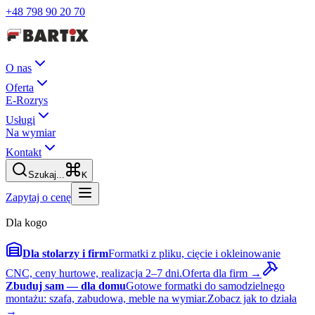
+48 798 90 20 70
O nas
Oferta
E-Rozrys
Usługi
Na wymiar
Kontakt
Szukaj...
K
Zapytaj o cenę
Dla kogo
Dla stolarzy i firm
Formatki z pliku, cięcie i okleinowanie
CNC, ceny hurtowe, realizacja 2–7 dni.
Oferta dla firm →
Zbuduj sam — dla domu
Gotowe formatki do samodzielnego
montażu: szafa, zabudowa, meble na wymiar.
Zobacz jak to działa
→