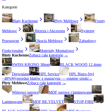
Kategorie
Blaty Kuchenne
Płyty Meblowe
Fronty
Meblowe
Obrzeża i Akcesoria
Systemy
Przesuwne
Okucia Meblowe
Zabudowy
Funkcjonalne
Materiały Montażowe
Blaty Kuchenne
Zobacz całą kategorię →
SWISS KRONO 38mm
BLACK WOOD 12.4mm
Drewniane
HPL Service
HPL Biuro-Styl
−48%
Wyprzedaż blatów z magazynu — ostatnie sztuki
→
Płyty Meblowe
Zobacz całą kategorię →
Wiórowe surowe
MDF surowe i laminowane
Laminowane
MDF BE.VELVET
STOP-FIRE