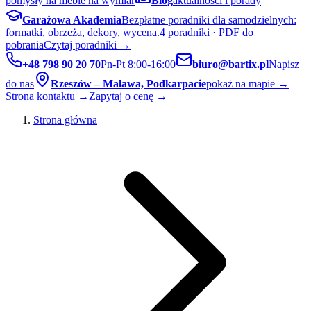
pomysły na meble na wymiar
Blog
aktualności i porady
Garażowa Akademia
Bezpłatne poradniki dla samodzielnych:
formatki, obrzeża, dekory, wycena.
4 poradniki · PDF do
pobrania
Czytaj poradniki →
+48 798 90 20 70
Pn-Pt 8:00-16:00
biuro@bartix.pl
Napisz
do nas
Rzeszów – Malawa, Podkarpacie
pokaż na mapie →
Strona kontaktu →
Zapytaj o cenę →
Strona główna