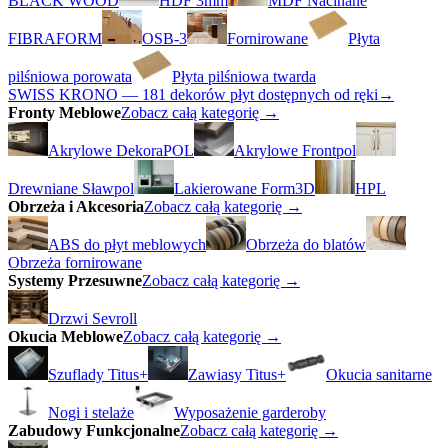
BLACK WOOD
HDF 3mm
MDF Nacinane
FIBRAFORM
OSB-3
Fornirowane
Płyta
pilśniowa porowata
Płyta pilśniowa twarda
SWISS KRONO — 181 dekorów płyt dostępnych od ręki
→
Fronty Meblowe
Zobacz całą kategorię →
Akrylowe DekoraPOL
Akrylowe Frontpol
Drewniane Sławpol
Lakierowane Form3D
HPL
Obrzeża i Akcesoria
Zobacz całą kategorię →
ABS do płyt meblowych
Obrzeża do blatów
Obrzeża fornirowane
Systemy Przesuwne
Zobacz całą kategorię →
Drzwi Sevroll
Okucia Meblowe
Zobacz całą kategorię →
Szuflady Titus+
Zawiasy Titus+
Okucia sanitarne
Nogi i stelaże
Wyposażenie garderoby
Zabudowy Funkcjonalne
Zobacz całą kategorię →