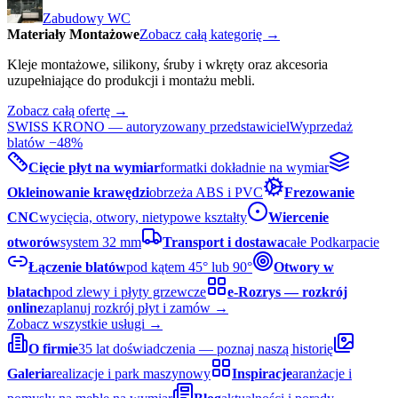
Zabudowy WC
Materiały Montażowe
Zobacz całą kategorię →
Kleje montażowe, silikony, śruby i wkręty oraz akcesoria
uzupełniające do produkcji i montażu mebli.
Zobacz całą ofertę →
SWISS KRONO — autoryzowany przedstawiciel
Wyprzedaż
blatów −48%
Cięcie płyt na wymiar
formatki dokładnie na wymiar
Okleinowanie krawędzi
obrzeża ABS i PVC
Frezowanie
CNC
wycięcia, otwory, nietypowe kształty
Wiercenie
otworów
system 32 mm
Transport i dostawa
całe Podkarpacie
Łączenie blatów
pod kątem 45° lub 90°
Otwory w
blatach
pod zlewy i płyty grzewcze
e-Rozrys — rozkrój
online
zaplanuj rozkrój płyt i zamów →
Zobacz wszystkie usługi →
O firmie
35 lat doświadczenia — poznaj naszą historię
Galeria
realizacje i park maszynowy
Inspiracje
aranżacje i