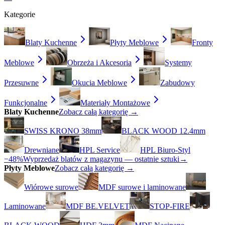
Kategorie
Blaty Kuchenne
Płyty Meblowe
Fronty
Meblowe
Obrzeża i Akcesoria
Systemy
Przesuwne
Okucia Meblowe
Zabudowy
Funkcjonalne
Materiały Montażowe
Blaty Kuchenne
Zobacz całą kategorię →
SWISS KRONO 38mm
BLACK WOOD 12.4mm
Drewniane
HPL Service
HPL Biuro-Styl
−48%
Wyprzedaż blatów z magazynu — ostatnie sztuki
→
Płyty Meblowe
Zobacz całą kategorię →
Wiórowe surowe
MDF surowe i laminowane
Laminowane
MDF BE.VELVET
STOP-FIRE