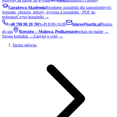
pomysły na meble na wymiar
Blog
aktualności i porady
Garażowa Akademia
Bezpłatne poradniki dla samodzielnych:
formatki, obrzeża, dekory, wycena.
4 poradniki · PDF do
pobrania
Czytaj poradniki →
+48 798 90 20 70
Pn-Pt 8:00-16:00
biuro@bartix.pl
Napisz
do nas
Rzeszów – Malawa, Podkarpacie
pokaż na mapie →
Strona kontaktu →
Zapytaj o cenę →
Strona główna