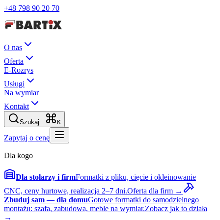
+48 798 90 20 70
O nas
Oferta
E-Rozrys
Usługi
Na wymiar
Kontakt
Szukaj...
K
Zapytaj o cenę
Dla kogo
Dla stolarzy i firm
Formatki z pliku, cięcie i okleinowanie
CNC, ceny hurtowe, realizacja 2–7 dni.
Oferta dla firm →
Zbuduj sam — dla domu
Gotowe formatki do samodzielnego
montażu: szafa, zabudowa, meble na wymiar.
Zobacz jak to działa
→