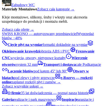
Zabudowy WC
Materiały Montażowe
Zobacz całą kategorię →
Kleje montażowe, silikony, śruby i wkręty oraz akcesoria
uzupełniające do produkcji i montażu mebli.
Zobacz całą ofertę →
SWISS KRONO — autoryzowany przedstawiciel
Wyprzedaż
blatów −48%
Cięcie płyt na wymiar
formatki dokładnie na wymiar
Okleinowanie krawędzi
obrzeża ABS i PVC
Frezowanie
CNC
wycięcia, otwory, nietypowe kształty
Wiercenie
otworów
system 32 mm
Transport i dostawa
całe Podkarpacie
Łączenie blatów
pod kątem 45° lub 90°
Otwory w
blatach
pod zlewy i płyty grzewcze
e-Rozrys — rozkrój
online
zaplanuj rozkrój płyt i zamów →
Zobacz wszystkie usługi →
O firmie
35 lat doświadczenia — poznaj naszą historię
Galeria
realizacje i park maszynowy
Inspiracje
aranżacje i