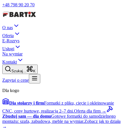
+48 798 90 20 70
O nas
Oferta
E-Rozrys
Usługi
Na wymiar
Kontakt
Szukaj...
K
Zapytaj o cenę
Dla kogo
Dla stolarzy i firm
Formatki z pliku, cięcie i okleinowanie
CNC, ceny hurtowe, realizacja 2–7 dni.
Oferta dla firm →
Zbuduj sam — dla domu
Gotowe formatki do samodzielnego
montażu: szafa, zabudowa, meble na wymiar.
Zobacz jak to działa
→