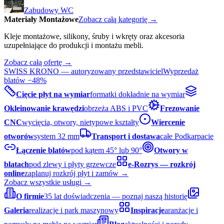
Zabudowy WC
Materiały Montażowe
Zobacz całą kategorię →
Kleje montażowe, silikony, śruby i wkręty oraz akcesoria
uzupełniające do produkcji i montażu mebli.
Zobacz całą ofertę →
SWISS KRONO — autoryzowany przedstawiciel
Wyprzedaż
blatów −48%
Cięcie płyt na wymiar
formatki dokładnie na wymiar
Okleinowanie krawędzi
obrzeża ABS i PVC
Frezowanie
CNC
wycięcia, otwory, nietypowe kształty
Wiercenie
otworów
system 32 mm
Transport i dostawa
całe Podkarpacie
Łączenie blatów
pod kątem 45° lub 90°
Otwory w
blatach
pod zlewy i płyty grzewcze
e-Rozrys — rozkrój
online
zaplanuj rozkrój płyt i zamów →
Zobacz wszystkie usługi →
O firmie
35 lat doświadczenia — poznaj naszą historię
Galeria
realizacje i park maszynowy
Inspiracje
aranżacje i