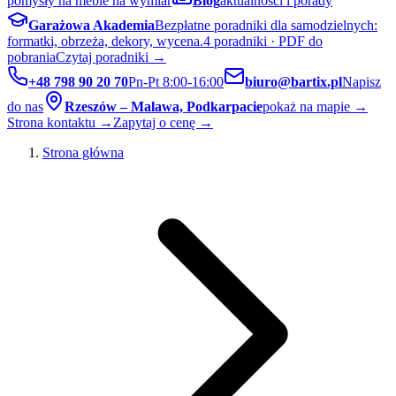
pomysły na meble na wymiar
Blog
aktualności i porady
Garażowa Akademia
Bezpłatne poradniki dla samodzielnych:
formatki, obrzeża, dekory, wycena.
4 poradniki · PDF do
pobrania
Czytaj poradniki →
+48 798 90 20 70
Pn-Pt 8:00-16:00
biuro@bartix.pl
Napisz
do nas
Rzeszów – Malawa, Podkarpacie
pokaż na mapie →
Strona kontaktu →
Zapytaj o cenę →
Strona główna