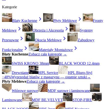
Kategorie
Blaty Kuchenne
Płyty Meblowe
Fronty
Meblowe
Obrzeża i Akcesoria
Systemy
Przesuwne
Okucia Meblowe
Zabudowy
Funkcjonalne
Materiały Montażowe
Blaty Kuchenne
Zobacz całą kategorię →
SWISS KRONO 38mm
BLACK WOOD 12.4mm
Drewniane
HPL Service
HPL Biuro-Styl
−48%
Wyprzedaż blatów z magazynu — ostatnie sztuki
→
Płyty Meblowe
Zobacz całą kategorię →
Wiórowe surowe
MDF surowe i laminowane
Laminowane
MDF BE.VELVET
STOP-FIRE