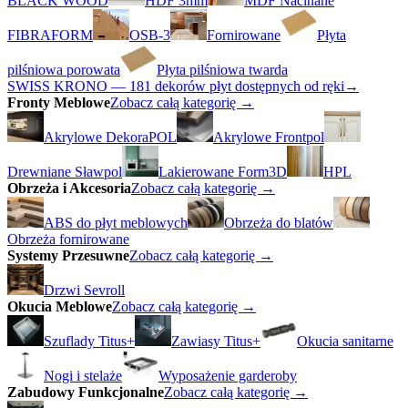
BLACK WOOD
HDF 3mm
MDF Nacinane
FIBRAFORM
OSB-3
Fornirowane
Płyta
pilśniowa porowata
Płyta pilśniowa twarda
SWISS KRONO — 181 dekorów płyt dostępnych od ręki
→
Fronty Meblowe
Zobacz całą kategorię →
Akrylowe DekoraPOL
Akrylowe Frontpol
Drewniane Sławpol
Lakierowane Form3D
HPL
Obrzeża i Akcesoria
Zobacz całą kategorię →
ABS do płyt meblowych
Obrzeża do blatów
Obrzeża fornirowane
Systemy Przesuwne
Zobacz całą kategorię →
Drzwi Sevroll
Okucia Meblowe
Zobacz całą kategorię →
Szuflady Titus+
Zawiasy Titus+
Okucia sanitarne
Nogi i stelaże
Wyposażenie garderoby
Zabudowy Funkcjonalne
Zobacz całą kategorię →