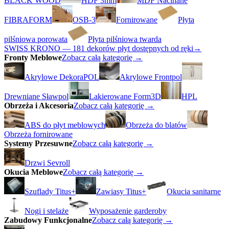
BLACK WOOD
HDF 3mm
MDF Nacinane
FIBRAFORM
OSB-3
Fornirowane
Płyta
pilśniowa porowata
Płyta pilśniowa twarda
SWISS KRONO — 181 dekorów płyt dostępnych od ręki
→
Fronty Meblowe
Zobacz całą kategorię →
Akrylowe DekoraPOL
Akrylowe Frontpol
Drewniane Sławpol
Lakierowane Form3D
HPL
Obrzeża i Akcesoria
Zobacz całą kategorię →
ABS do płyt meblowych
Obrzeża do blatów
Obrzeża fornirowane
Systemy Przesuwne
Zobacz całą kategorię →
Drzwi Sevroll
Okucia Meblowe
Zobacz całą kategorię →
Szuflady Titus+
Zawiasy Titus+
Okucia sanitarne
Nogi i stelaże
Wyposażenie garderoby
Zabudowy Funkcjonalne
Zobacz całą kategorię →