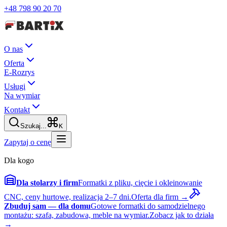
+48 798 90 20 70
O nas
Oferta
E-Rozrys
Usługi
Na wymiar
Kontakt
Szukaj...
K
Zapytaj o cenę
Dla kogo
Dla stolarzy i firm
Formatki z pliku, cięcie i okleinowanie
CNC, ceny hurtowe, realizacja 2–7 dni.
Oferta dla firm →
Zbuduj sam — dla domu
Gotowe formatki do samodzielnego
montażu: szafa, zabudowa, meble na wymiar.
Zobacz jak to działa
→