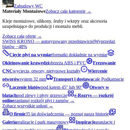
Zabudowy WC
Materiały Montażowe
Zobacz całą kategorię →
Kleje montażowe, silikony, śruby i wkręty oraz akcesoria
uzupełniające do produkcji i montażu mebli.
Zobacz całą ofertę →
SWISS KRONO — autoryzowany przedstawiciel
Wyprzedaż
blatów −48%
Cięcie płyt na wymiar
formatki dokładnie na wymiar
Okleinowanie krawędzi
obrzeża ABS i PVC
Frezowanie
CNC
wycięcia, otwory, nietypowe kształty
Wiercenie
otworów
system 32 mm
Transport i dostawa
całe Podkarpacie
Łączenie blatów
pod kątem 45° lub 90°
Otwory w
blatach
pod zlewy i płyty grzewcze
e-Rozrys — rozkrój
online
zaplanuj rozkrój płyt i zamów →
Zobacz wszystkie usługi →
O firmie
35 lat doświadczenia — poznaj naszą historię
Galeria
realizacje i park maszynowy
Inspiracje
aranżacje i