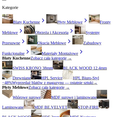
Kategorie
Blaty Kuchenne
Płyty Meblowe
Fronty
Meblowe
Obrzeża i Akcesoria
Systemy
Przesuwne
Okucia Meblowe
Zabudowy
Funkcjonalne
Materiały Montażowe
Blaty Kuchenne
Zobacz całą kategorię →
SWISS KRONO 38mm
BLACK WOOD 12.4mm
Drewniane
HPL Service
HPL Biuro-Styl
−48%
Wyprzedaż blatów z magazynu — ostatnie sztuki
→
Płyty Meblowe
Zobacz całą kategorię →
Wiórowe surowe
MDF surowe i laminowane
Laminowane
MDF BE.VELVET
STOP-FIRE