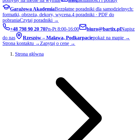
pomysły na meble na wymiar
Blog
aktualności i porady
Garażowa Akademia
Bezpłatne poradniki dla samodzielnych:
formatki, obrzeża, dekory, wycena.
4 poradniki · PDF do
pobrania
Czytaj poradniki →
+48 798 90 20 70
Pn-Pt 8:00-16:00
biuro@bartix.pl
Napisz
do nas
Rzeszów – Malawa, Podkarpacie
pokaż na mapie →
Strona kontaktu →
Zapytaj o cenę →
Strona główna