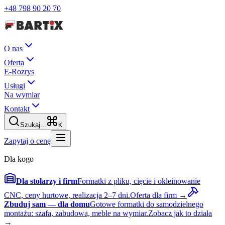
+48 798 90 20 70
O nas
Oferta
E-Rozrys
Usługi
Na wymiar
Kontakt
Szukaj...
K
Zapytaj o cenę
Dla kogo
Dla stolarzy i firm
Formatki z pliku, cięcie i okleinowanie
CNC, ceny hurtowe, realizacja 2–7 dni.
Oferta dla firm →
Zbuduj sam — dla domu
Gotowe formatki do samodzielnego
montażu: szafa, zabudowa, meble na wymiar.
Zobacz jak to działa
→