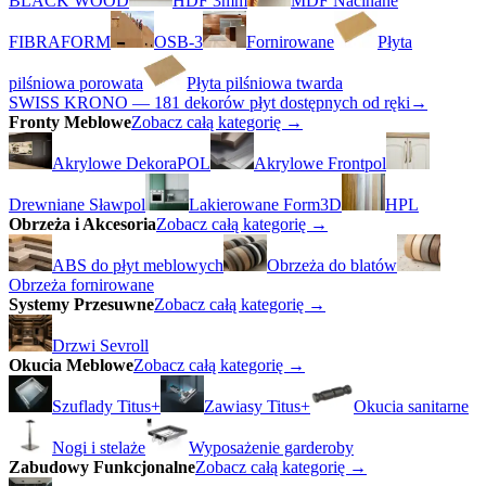
BLACK WOOD
HDF 3mm
MDF Nacinane
FIBRAFORM
OSB-3
Fornirowane
Płyta
pilśniowa porowata
Płyta pilśniowa twarda
SWISS KRONO — 181 dekorów płyt dostępnych od ręki
→
Fronty Meblowe
Zobacz całą kategorię →
Akrylowe DekoraPOL
Akrylowe Frontpol
Drewniane Sławpol
Lakierowane Form3D
HPL
Obrzeża i Akcesoria
Zobacz całą kategorię →
ABS do płyt meblowych
Obrzeża do blatów
Obrzeża fornirowane
Systemy Przesuwne
Zobacz całą kategorię →
Drzwi Sevroll
Okucia Meblowe
Zobacz całą kategorię →
Szuflady Titus+
Zawiasy Titus+
Okucia sanitarne
Nogi i stelaże
Wyposażenie garderoby
Zabudowy Funkcjonalne
Zobacz całą kategorię →