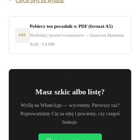
Cięcie płyt na wymiar
Pobierz ten poradnik w PDF (format A5)
Wydrukuj i powieś w warsztacie — Garażowa Akademia
PDF
№ 02 · 5,4 MB
Masz szkic albo listę?
Wyślij na WhatsApp — wycenimy. Pierwszy raz?
Poprowadzimy Cię za rękę i powiemy, czy czegoś
brakuje.