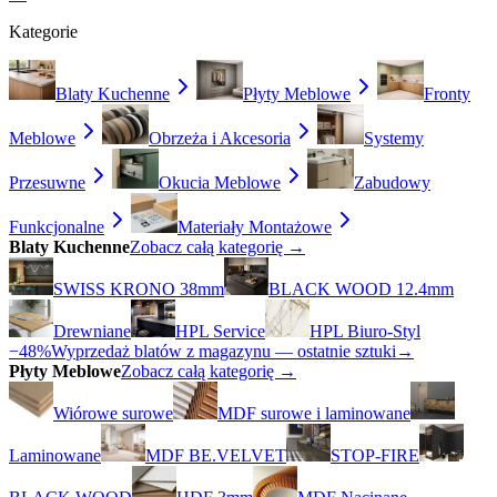
Kategorie
Blaty Kuchenne
Płyty Meblowe
Fronty
Meblowe
Obrzeża i Akcesoria
Systemy
Przesuwne
Okucia Meblowe
Zabudowy
Funkcjonalne
Materiały Montażowe
Blaty Kuchenne
Zobacz całą kategorię →
SWISS KRONO 38mm
BLACK WOOD 12.4mm
Drewniane
HPL Service
HPL Biuro-Styl
−48%
Wyprzedaż blatów z magazynu — ostatnie sztuki
→
Płyty Meblowe
Zobacz całą kategorię →
Wiórowe surowe
MDF surowe i laminowane
Laminowane
MDF BE.VELVET
STOP-FIRE