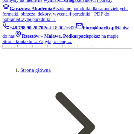
pomysły na meble na wymiar
Blog
aktualności i porady
Garażowa Akademia
Bezpłatne poradniki dla samodzielnych:
formatki, obrzeża, dekory, wycena.
4 poradniki · PDF do
pobrania
Czytaj poradniki →
+48 798 90 20 70
Pn-Pt 8:00-16:00
biuro@bartix.pl
Napisz
do nas
Rzeszów – Malawa, Podkarpacie
pokaż na mapie →
Strona kontaktu →
Zapytaj o cenę →
Strona główna