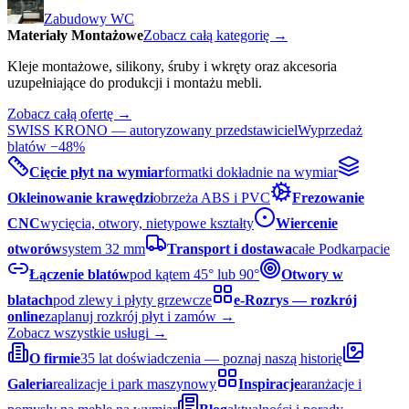
Zabudowy WC
Materiały Montażowe
Zobacz całą kategorię →
Kleje montażowe, silikony, śruby i wkręty oraz akcesoria
uzupełniające do produkcji i montażu mebli.
Zobacz całą ofertę →
SWISS KRONO — autoryzowany przedstawiciel
Wyprzedaż
blatów −48%
Cięcie płyt na wymiar
formatki dokładnie na wymiar
Okleinowanie krawędzi
obrzeża ABS i PVC
Frezowanie
CNC
wycięcia, otwory, nietypowe kształty
Wiercenie
otworów
system 32 mm
Transport i dostawa
całe Podkarpacie
Łączenie blatów
pod kątem 45° lub 90°
Otwory w
blatach
pod zlewy i płyty grzewcze
e-Rozrys — rozkrój
online
zaplanuj rozkrój płyt i zamów →
Zobacz wszystkie usługi →
O firmie
35 lat doświadczenia — poznaj naszą historię
Galeria
realizacje i park maszynowy
Inspiracje
aranżacje i