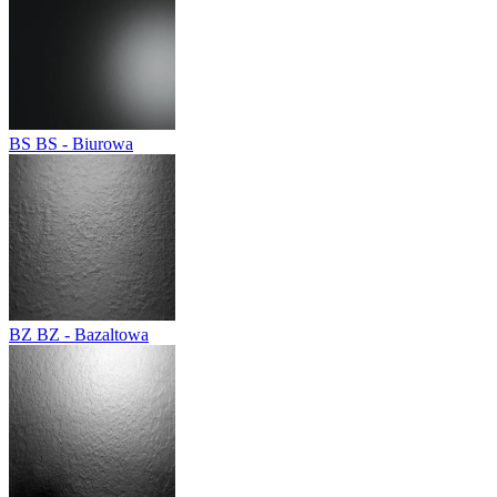
BS
BS - Biurowa
BZ
BZ - Bazaltowa