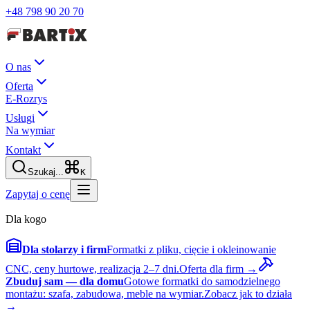
+48 798 90 20 70
O nas
Oferta
E-Rozrys
Usługi
Na wymiar
Kontakt
Szukaj...
K
Zapytaj o cenę
Dla kogo
Dla stolarzy i firm
Formatki z pliku, cięcie i okleinowanie
CNC, ceny hurtowe, realizacja 2–7 dni.
Oferta dla firm →
Zbuduj sam — dla domu
Gotowe formatki do samodzielnego
montażu: szafa, zabudowa, meble na wymiar.
Zobacz jak to działa
→