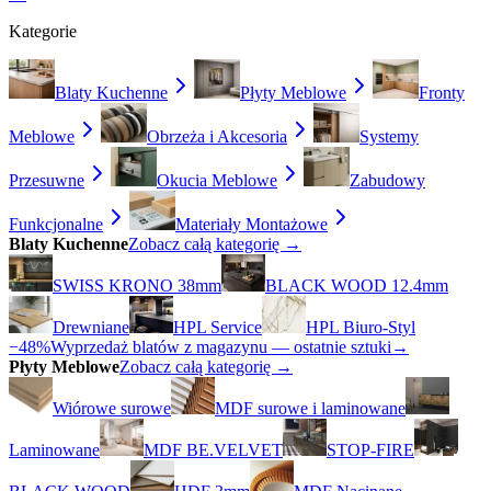
Kategorie
Blaty Kuchenne
Płyty Meblowe
Fronty
Meblowe
Obrzeża i Akcesoria
Systemy
Przesuwne
Okucia Meblowe
Zabudowy
Funkcjonalne
Materiały Montażowe
Blaty Kuchenne
Zobacz całą kategorię →
SWISS KRONO 38mm
BLACK WOOD 12.4mm
Drewniane
HPL Service
HPL Biuro-Styl
−48%
Wyprzedaż blatów z magazynu — ostatnie sztuki
→
Płyty Meblowe
Zobacz całą kategorię →
Wiórowe surowe
MDF surowe i laminowane
Laminowane
MDF BE.VELVET
STOP-FIRE