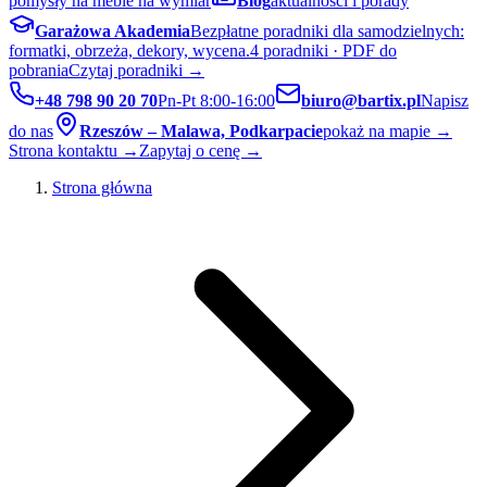
pomysły na meble na wymiar
Blog
aktualności i porady
Garażowa Akademia
Bezpłatne poradniki dla samodzielnych:
formatki, obrzeża, dekory, wycena.
4 poradniki · PDF do
pobrania
Czytaj poradniki →
+48 798 90 20 70
Pn-Pt 8:00-16:00
biuro@bartix.pl
Napisz
do nas
Rzeszów – Malawa, Podkarpacie
pokaż na mapie →
Strona kontaktu →
Zapytaj o cenę →
Strona główna