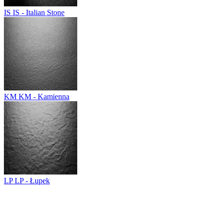
IS
IS - Italian Stone
KM
KM - Kamienna
LP
LP - Łupek