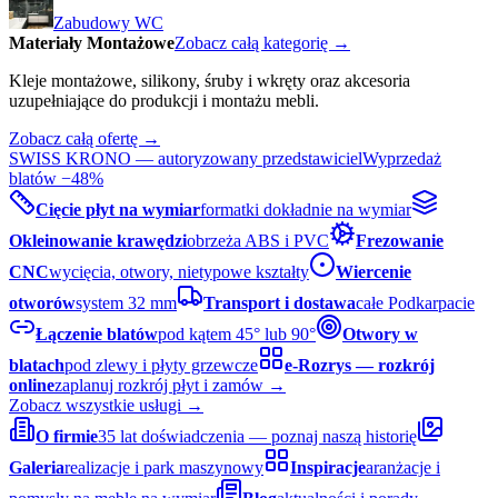
Zabudowy WC
Materiały Montażowe
Zobacz całą kategorię →
Kleje montażowe, silikony, śruby i wkręty oraz akcesoria
uzupełniające do produkcji i montażu mebli.
Zobacz całą ofertę →
SWISS KRONO — autoryzowany przedstawiciel
Wyprzedaż
blatów −48%
Cięcie płyt na wymiar
formatki dokładnie na wymiar
Okleinowanie krawędzi
obrzeża ABS i PVC
Frezowanie
CNC
wycięcia, otwory, nietypowe kształty
Wiercenie
otworów
system 32 mm
Transport i dostawa
całe Podkarpacie
Łączenie blatów
pod kątem 45° lub 90°
Otwory w
blatach
pod zlewy i płyty grzewcze
e-Rozrys — rozkrój
online
zaplanuj rozkrój płyt i zamów →
Zobacz wszystkie usługi →
O firmie
35 lat doświadczenia — poznaj naszą historię
Galeria
realizacje i park maszynowy
Inspiracje
aranżacje i