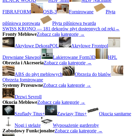
BLACK WOOD
HDF 3mm
MDF Nacinane
FIBRAFORM
OSB-3
Fornirowane
Płyta
pilśniowa porowata
Płyta pilśniowa twarda
SWISS KRONO — 181 dekorów płyt dostępnych od ręki
→
Fronty Meblowe
Zobacz całą kategorię →
Akrylowe DekoraPOL
Akrylowe Frontpol
Drewniane Sławpol
Lakierowane Form3D
HPL
Obrzeża i Akcesoria
Zobacz całą kategorię →
ABS do płyt meblowych
Obrzeża do blatów
Obrzeża fornirowane
Systemy Przesuwne
Zobacz całą kategorię →
Drzwi Sevroll
Okucia Meblowe
Zobacz całą kategorię →
Szuflady Titus+
Zawiasy Titus+
Okucia sanitarne
Nogi i stelaże
Wyposażenie garderoby
Zabudowy Funkcjonalne
Zobacz całą kategorię →