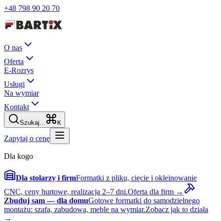
+48 798 90 20 70
O nas
Oferta
E-Rozrys
Usługi
Na wymiar
Kontakt
Szukaj...
K
Zapytaj o cenę
Dla kogo
Dla stolarzy i firm
Formatki z pliku, cięcie i okleinowanie
CNC, ceny hurtowe, realizacja 2–7 dni.
Oferta dla firm →
Zbuduj sam — dla domu
Gotowe formatki do samodzielnego
montażu: szafa, zabudowa, meble na wymiar.
Zobacz jak to działa
→