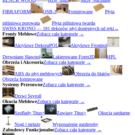
BLACK WOOD
HDF 3mm
MDF Nacinane
FIBRAFORM
OSB-3
Fornirowane
Płyta
pilśniowa porowata
Płyta pilśniowa twarda
SWISS KRONO — 181 dekorów płyt dostępnych od ręki
→
Fronty Meblowe
Zobacz całą kategorię →
Akrylowe DekoraPOL
Akrylowe Frontpol
Drewniane Sławpol
Lakierowane Form3D
HPL
Obrzeża i Akcesoria
Zobacz całą kategorię →
ABS do płyt meblowych
Obrzeża do blatów
Obrzeża fornirowane
Systemy Przesuwne
Zobacz całą kategorię →
Drzwi Sevroll
Okucia Meblowe
Zobacz całą kategorię →
Szuflady Titus+
Zawiasy Titus+
Okucia sanitarne
Nogi i stelaże
Wyposażenie garderoby
Zabudowy Funkcjonalne
Zobacz całą kategorię →