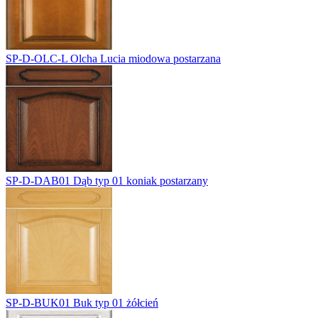
SP-D-OLC-L
Olcha Lucia miodowa postarzana
SP-D-DAB01
Dąb typ 01 koniak postarzany
SP-D-BUK01
Buk typ 01 żółcień