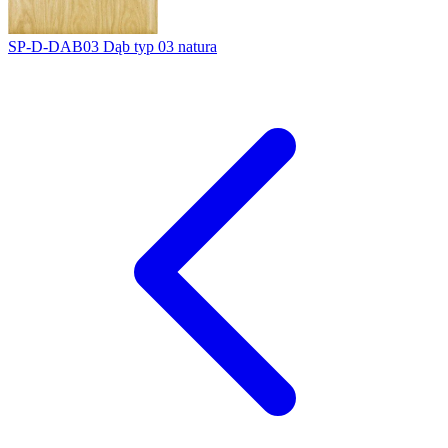
SP-D-DAB03
Dąb typ 03 natura