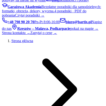
pomysły na meble na wymiar
Blog
aktualności i porady
Garażowa Akademia
Bezpłatne poradniki dla samodzielnych:
formatki, obrzeża, dekory, wycena.
4 poradniki · PDF do
pobrania
Czytaj poradniki →
+48 798 90 20 70
Pn-Pt 8:00-16:00
biuro@bartix.pl
Napisz
do nas
Rzeszów – Malawa, Podkarpacie
pokaż na mapie →
Strona kontaktu →
Zapytaj o cenę →
Strona główna