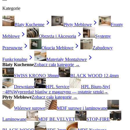
Kategorie
Blaty Kuchenne
Płyty Meblowe
Fronty
Meblowe
Obrzeża i Akcesoria
Systemy
Przesuwne
Okucia Meblowe
Zabudowy
Funkcjonalne
Materiały Montażowe
Blaty Kuchenne
Zobacz całą kategorię →
SWISS KRONO 38mm
BLACK WOOD 12.4mm
Drewniane
HPL Service
HPL Biuro-Styl
−48%
Wyprzedaż blatów z magazynu — ostatnie sztuki
→
Płyty Meblowe
Zobacz całą kategorię →
Wiórowe surowe
MDF surowe i laminowane
Laminowane
MDF BE.VELVET
STOP-FIRE