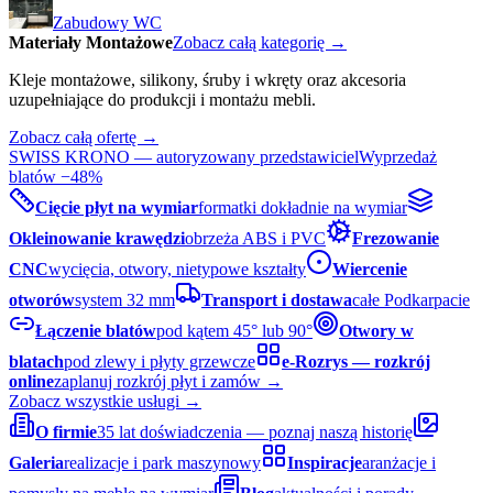
Zabudowy WC
Materiały Montażowe
Zobacz całą kategorię →
Kleje montażowe, silikony, śruby i wkręty oraz akcesoria
uzupełniające do produkcji i montażu mebli.
Zobacz całą ofertę →
SWISS KRONO — autoryzowany przedstawiciel
Wyprzedaż
blatów −48%
Cięcie płyt na wymiar
formatki dokładnie na wymiar
Okleinowanie krawędzi
obrzeża ABS i PVC
Frezowanie
CNC
wycięcia, otwory, nietypowe kształty
Wiercenie
otworów
system 32 mm
Transport i dostawa
całe Podkarpacie
Łączenie blatów
pod kątem 45° lub 90°
Otwory w
blatach
pod zlewy i płyty grzewcze
e-Rozrys — rozkrój
online
zaplanuj rozkrój płyt i zamów →
Zobacz wszystkie usługi →
O firmie
35 lat doświadczenia — poznaj naszą historię
Galeria
realizacje i park maszynowy
Inspiracje
aranżacje i