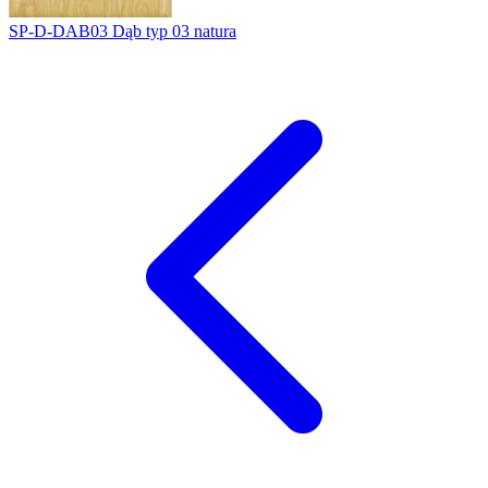
SP-D-DAB03
Dąb typ 03 natura