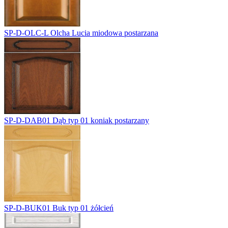
SP-D-OLC-L
Olcha Lucia miodowa postarzana
SP-D-DAB01
Dąb typ 01 koniak postarzany
SP-D-BUK01
Buk typ 01 żółcień