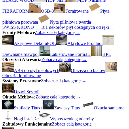
BLACK WOOD
HDF 3mm
MDF Nacinane
FIBRAFORM
OSB-3
Fornirowane
Płyta
pilśniowa porowata
Płyta pilśniowa twarda
SWISS KRONO — 181 dekorów płyt dostępnych od ręki
→
Fronty Meblowe
Zobacz całą kategorię →
Akrylowe DekoraPOL
Akrylowe Frontpol
Drewniane Sławpol
Lakierowane Form3D
HPL
Obrzeża i Akcesoria
Zobacz całą kategorię →
ABS do płyt meblowych
Obrzeża do blatów
Obrzeża fornirowane
Systemy Przesuwne
Zobacz całą kategorię →
Drzwi Sevroll
Okucia Meblowe
Zobacz całą kategorię →
Szuflady Titus+
Zawiasy Titus+
Okucia sanitarne
Nogi i stelaże
Wyposażenie garderoby
Zabudowy Funkcjonalne
Zobacz całą kategorię →