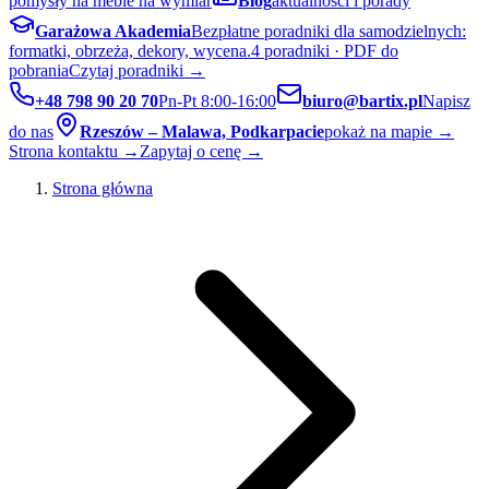
pomysły na meble na wymiar
Blog
aktualności i porady
Garażowa Akademia
Bezpłatne poradniki dla samodzielnych:
formatki, obrzeża, dekory, wycena.
4 poradniki · PDF do
pobrania
Czytaj poradniki →
+48 798 90 20 70
Pn-Pt 8:00-16:00
biuro@bartix.pl
Napisz
do nas
Rzeszów – Malawa, Podkarpacie
pokaż na mapie →
Strona kontaktu →
Zapytaj o cenę →
Strona główna