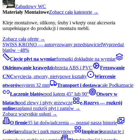
Zabudowy WC
Materiały Montażowe
Zobacz całą kategorię →
Kleje montażowe, silikony, śruby i wkręty oraz akcesoria
uzupełniające do produkcji i montażu mebli.
Zobacz całą ofertę →
SWISS KRONO — autoryzowany przedstawiciel
Wyprzedaż
blatów −48%
Cięcie płyt na wymiar
formatki dokładnie na wymiar
Okleinowanie krawędzi
obrzeża ABS i PVC
Frezowanie
CNC
wycięcia, otwory, nietypowe kształty
Wiercenie
otworów
system 32 mm
Transport i dostawa
całe Podkarpacie
Łączenie blatów
pod kątem 45° lub 90°
Otwory w
blatach
pod zlewy i płyty grzewcze
e-Rozrys — rozkrój
online
zaplanuj rozkrój płyt i zamów →
Zobacz wszystkie usługi →
O firmie
35 lat doświadczenia — poznaj naszą historię
Galeria
realizacje i park maszynowy
Inspiracje
aranżacje i