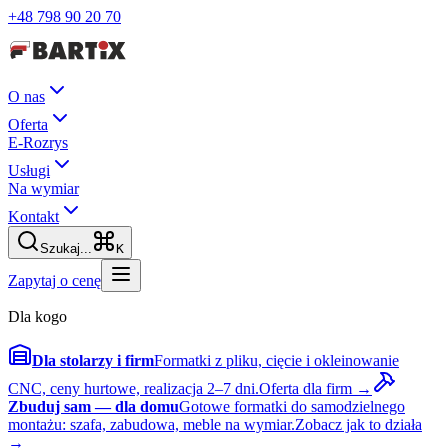
+48 798 90 20 70
O nas
Oferta
E-Rozrys
Usługi
Na wymiar
Kontakt
Szukaj...
K
Zapytaj o cenę
Dla kogo
Dla stolarzy i firm
Formatki z pliku, cięcie i okleinowanie
CNC, ceny hurtowe, realizacja 2–7 dni.
Oferta dla firm →
Zbuduj sam — dla domu
Gotowe formatki do samodzielnego
montażu: szafa, zabudowa, meble na wymiar.
Zobacz jak to działa
→