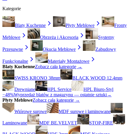
Kategorie
Blaty Kuchenne
Płyty Meblowe
Fronty
Meblowe
Obrzeża i Akcesoria
Systemy
Przesuwne
Okucia Meblowe
Zabudowy
Funkcjonalne
Materiały Montażowe
Blaty Kuchenne
Zobacz całą kategorię →
SWISS KRONO 38mm
BLACK WOOD 12.4mm
Drewniane
HPL Service
HPL Biuro-Styl
−48%
Wyprzedaż blatów z magazynu — ostatnie sztuki
→
Płyty Meblowe
Zobacz całą kategorię →
Wiórowe surowe
MDF surowe i laminowane
Laminowane
MDF BE.VELVET
STOP-FIRE