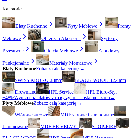
Kategorie
Blaty Kuchenne
Płyty Meblowe
Fronty
Meblowe
Obrzeża i Akcesoria
Systemy
Przesuwne
Okucia Meblowe
Zabudowy
Funkcjonalne
Materiały Montażowe
Blaty Kuchenne
Zobacz całą kategorię →
SWISS KRONO 38mm
BLACK WOOD 12.4mm
Drewniane
HPL Service
HPL Biuro-Styl
−48%
Wyprzedaż blatów z magazynu — ostatnie sztuki
→
Płyty Meblowe
Zobacz całą kategorię →
Wiórowe surowe
MDF surowe i laminowane
Laminowane
MDF BE.VELVET
STOP-FIRE