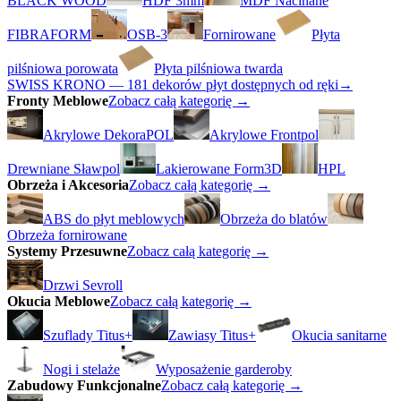
BLACK WOOD
HDF 3mm
MDF Nacinane
FIBRAFORM
OSB-3
Fornirowane
Płyta
pilśniowa porowata
Płyta pilśniowa twarda
SWISS KRONO — 181 dekorów płyt dostępnych od ręki
→
Fronty Meblowe
Zobacz całą kategorię →
Akrylowe DekoraPOL
Akrylowe Frontpol
Drewniane Sławpol
Lakierowane Form3D
HPL
Obrzeża i Akcesoria
Zobacz całą kategorię →
ABS do płyt meblowych
Obrzeża do blatów
Obrzeża fornirowane
Systemy Przesuwne
Zobacz całą kategorię →
Drzwi Sevroll
Okucia Meblowe
Zobacz całą kategorię →
Szuflady Titus+
Zawiasy Titus+
Okucia sanitarne
Nogi i stelaże
Wyposażenie garderoby
Zabudowy Funkcjonalne
Zobacz całą kategorię →