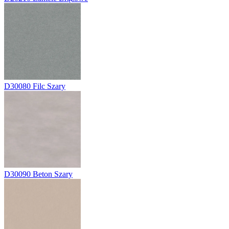
D30080
Filc Szary
D30090
Beton Szary