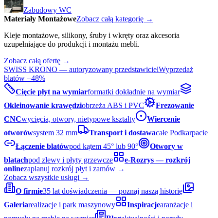
Zabudowy WC
Materiały Montażowe
Zobacz całą kategorię →
Kleje montażowe, silikony, śruby i wkręty oraz akcesoria
uzupełniające do produkcji i montażu mebli.
Zobacz całą ofertę →
SWISS KRONO — autoryzowany przedstawiciel
Wyprzedaż
blatów −48%
Cięcie płyt na wymiar
formatki dokładnie na wymiar
Okleinowanie krawędzi
obrzeża ABS i PVC
Frezowanie
CNC
wycięcia, otwory, nietypowe kształty
Wiercenie
otworów
system 32 mm
Transport i dostawa
całe Podkarpacie
Łączenie blatów
pod kątem 45° lub 90°
Otwory w
blatach
pod zlewy i płyty grzewcze
e-Rozrys — rozkrój
online
zaplanuj rozkrój płyt i zamów →
Zobacz wszystkie usługi →
O firmie
35 lat doświadczenia — poznaj naszą historię
Galeria
realizacje i park maszynowy
Inspiracje
aranżacje i