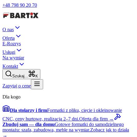
+48 798 90 20 70
O nas
Oferta
E-Rozrys
Usługi
Na wymiar
Kontakt
Szukaj...
K
Zapytaj o cenę
Dla kogo
Dla stolarzy i firm
Formatki z pliku, cięcie i okleinowanie
CNC, ceny hurtowe, realizacja 2–7 dni.
Oferta dla firm →
Zbuduj sam — dla domu
Gotowe formatki do samodzielnego
montażu: szafa, zabudowa, meble na wymiar.
Zobacz jak to działa
→