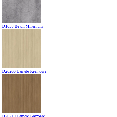
D1038
Beton Millenium
D20200
Lamele Kremowe
D20210
Lamele Brązowe