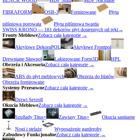
BLACK WOOD
HDF 3mm
MDF Nacinane
FIBRAFORM
OSB-3
Fornirowane
Płyta
pilśniowa porowata
Płyta pilśniowa twarda
SWISS KRONO — 181 dekorów płyt dostępnych od ręki
→
Fronty Meblowe
Zobacz całą kategorię →
Akrylowe DekoraPOL
Akrylowe Frontpol
Drewniane Sławpol
Lakierowane Form3D
HPL
Obrzeża i Akcesoria
Zobacz całą kategorię →
ABS do płyt meblowych
Obrzeża do blatów
Obrzeża fornirowane
Systemy Przesuwne
Zobacz całą kategorię →
Drzwi Sevroll
Okucia Meblowe
Zobacz całą kategorię →
Szuflady Titus+
Zawiasy Titus+
Okucia sanitarne
Nogi i stelaże
Wyposażenie garderoby
Zabudowy Funkcjonalne
Zobacz całą kategorię →