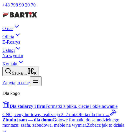
+48 798 90 20 70
O nas
Oferta
E-Rozrys
Usługi
Na wymiar
Kontakt
Szukaj...
K
Zapytaj o cenę
Dla kogo
Dla stolarzy i firm
Formatki z pliku, cięcie i okleinowanie
CNC, ceny hurtowe, realizacja 2–7 dni.
Oferta dla firm →
Zbuduj sam — dla domu
Gotowe formatki do samodzielnego
montażu: szafa, zabudowa, meble na wymiar.
Zobacz jak to działa
→