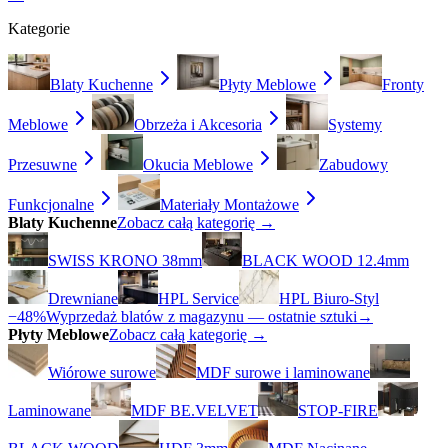
Kategorie
Blaty Kuchenne
Płyty Meblowe
Fronty
Meblowe
Obrzeża i Akcesoria
Systemy
Przesuwne
Okucia Meblowe
Zabudowy
Funkcjonalne
Materiały Montażowe
Blaty Kuchenne
Zobacz całą kategorię →
SWISS KRONO 38mm
BLACK WOOD 12.4mm
Drewniane
HPL Service
HPL Biuro-Styl
−48%
Wyprzedaż blatów z magazynu — ostatnie sztuki
→
Płyty Meblowe
Zobacz całą kategorię →
Wiórowe surowe
MDF surowe i laminowane
Laminowane
MDF BE.VELVET
STOP-FIRE