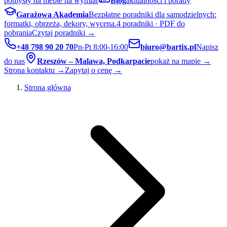
pomysły na meble na wymiar
Blog
aktualności i porady
Garażowa Akademia
Bezpłatne poradniki dla samodzielnych:
formatki, obrzeża, dekory, wycena.
4 poradniki · PDF do
pobrania
Czytaj poradniki →
+48 798 90 20 70
Pn-Pt 8:00-16:00
biuro@bartix.pl
Napisz
do nas
Rzeszów – Malawa, Podkarpacie
pokaż na mapie →
Strona kontaktu →
Zapytaj o cenę →
Strona główna