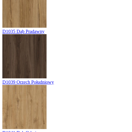
D1035
Dąb Pradawny
D1039
Orzech Południowy