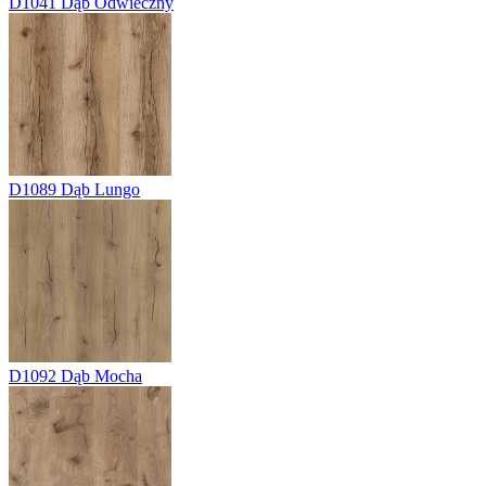
D1041
Dąb Odwieczny
D1089
Dąb Lungo
D1092
Dąb Mocha