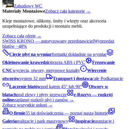
Zabudowy WC
Materiały Montażowe
Zobacz całą kategorię →
Kleje montażowe, silikony, śruby i wkręty oraz akcesoria
uzupełniające do produkcji i montażu mebli.
Zobacz całą ofertę →
SWISS KRONO — autoryzowany przedstawiciel
Wyprzedaż
blatów −48%
Cięcie płyt na wymiar
formatki dokładnie na wymiar
Okleinowanie krawędzi
obrzeża ABS i PVC
Frezowanie
CNC
wycięcia, otwory, nietypowe kształty
Wiercenie
otworów
system 32 mm
Transport i dostawa
całe Podkarpacie
Łączenie blatów
pod kątem 45° lub 90°
Otwory w
blatach
pod zlewy i płyty grzewcze
e-Rozrys — rozkrój
online
zaplanuj rozkrój płyt i zamów →
Zobacz wszystkie usługi →
O firmie
35 lat doświadczenia — poznaj naszą historię
Galeria
realizacje i park maszynowy
Inspiracje
aranżacje i