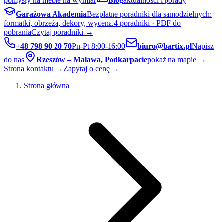
pomysły na meble na wymiar
Blog
aktualności i porady
Garażowa Akademia
Bezpłatne poradniki dla samodzielnych:
formatki, obrzeża, dekory, wycena.
4 poradniki · PDF do
pobrania
Czytaj poradniki →
+48 798 90 20 70
Pn-Pt 8:00-16:00
biuro@bartix.pl
Napisz
do nas
Rzeszów – Malawa, Podkarpacie
pokaż na mapie →
Strona kontaktu →
Zapytaj o cenę →
Strona główna