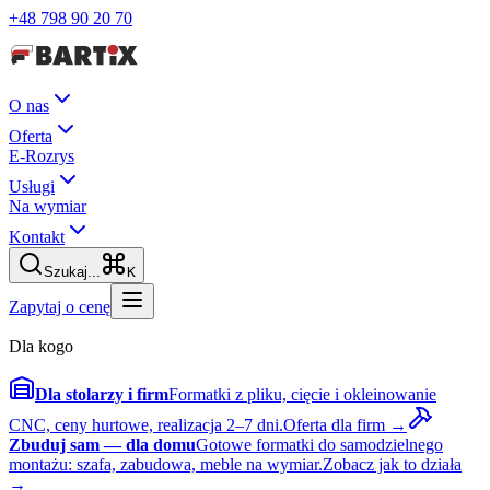
+48 798 90 20 70
O nas
Oferta
E-Rozrys
Usługi
Na wymiar
Kontakt
Szukaj...
K
Zapytaj o cenę
Dla kogo
Dla stolarzy i firm
Formatki z pliku, cięcie i okleinowanie
CNC, ceny hurtowe, realizacja 2–7 dni.
Oferta dla firm →
Zbuduj sam — dla domu
Gotowe formatki do samodzielnego
montażu: szafa, zabudowa, meble na wymiar.
Zobacz jak to działa
→