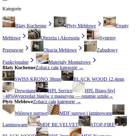
Kategorie
Blaty Kuchenne
Płyty Meblowe
Fronty
Meblowe
Obrzeża i Akcesoria
Systemy
Przesuwne
Okucia Meblowe
Zabudowy
Funkcjonalne
Materiały Montażowe
Blaty Kuchenne
Zobacz całą kategorię →
SWISS KRONO 38mm
BLACK WOOD 12.4mm
Drewniane
HPL Service
HPL Biuro-Styl
−48%
Wyprzedaż blatów z magazynu — ostatnie sztuki
→
Płyty Meblowe
Zobacz całą kategorię →
Wiórowe surowe
MDF surowe i laminowane
Laminowane
MDF BE.VELVET
STOP-FIRE