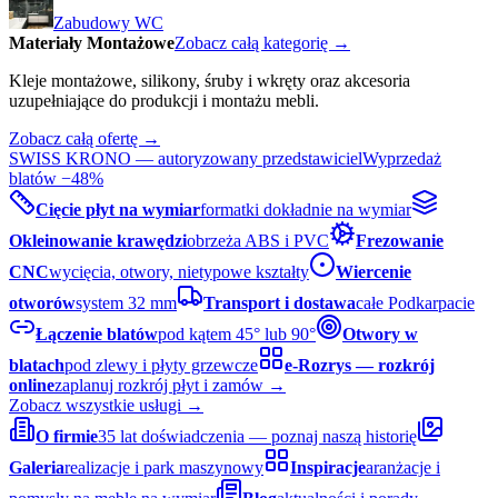
Zabudowy WC
Materiały Montażowe
Zobacz całą kategorię →
Kleje montażowe, silikony, śruby i wkręty oraz akcesoria
uzupełniające do produkcji i montażu mebli.
Zobacz całą ofertę →
SWISS KRONO — autoryzowany przedstawiciel
Wyprzedaż
blatów −48%
Cięcie płyt na wymiar
formatki dokładnie na wymiar
Okleinowanie krawędzi
obrzeża ABS i PVC
Frezowanie
CNC
wycięcia, otwory, nietypowe kształty
Wiercenie
otworów
system 32 mm
Transport i dostawa
całe Podkarpacie
Łączenie blatów
pod kątem 45° lub 90°
Otwory w
blatach
pod zlewy i płyty grzewcze
e-Rozrys — rozkrój
online
zaplanuj rozkrój płyt i zamów →
Zobacz wszystkie usługi →
O firmie
35 lat doświadczenia — poznaj naszą historię
Galeria
realizacje i park maszynowy
Inspiracje
aranżacje i