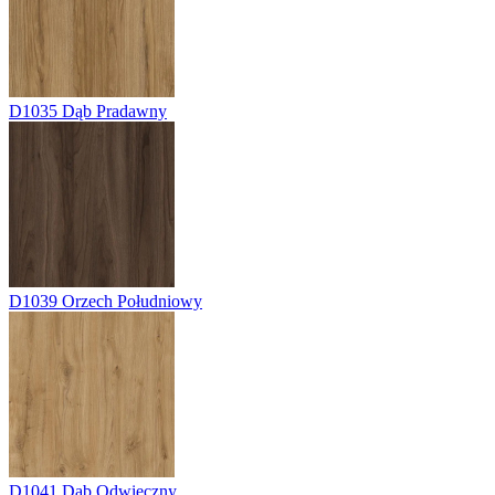
D1035
Dąb Pradawny
D1039
Orzech Południowy
D1041
Dąb Odwieczny