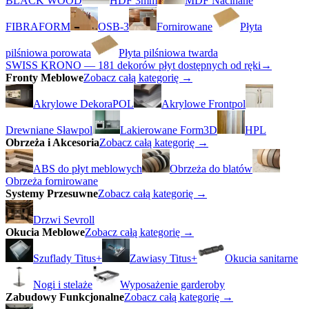
BLACK WOOD
HDF 3mm
MDF Nacinane
FIBRAFORM
OSB-3
Fornirowane
Płyta
pilśniowa porowata
Płyta pilśniowa twarda
SWISS KRONO — 181 dekorów płyt dostępnych od ręki
→
Fronty Meblowe
Zobacz całą kategorię →
Akrylowe DekoraPOL
Akrylowe Frontpol
Drewniane Sławpol
Lakierowane Form3D
HPL
Obrzeża i Akcesoria
Zobacz całą kategorię →
ABS do płyt meblowych
Obrzeża do blatów
Obrzeża fornirowane
Systemy Przesuwne
Zobacz całą kategorię →
Drzwi Sevroll
Okucia Meblowe
Zobacz całą kategorię →
Szuflady Titus+
Zawiasy Titus+
Okucia sanitarne
Nogi i stelaże
Wyposażenie garderoby
Zabudowy Funkcjonalne
Zobacz całą kategorię →