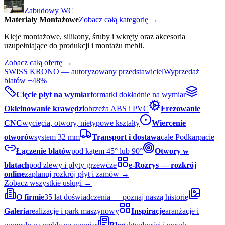
Zabudowy WC
Materiały Montażowe
Zobacz całą kategorię →
Kleje montażowe, silikony, śruby i wkręty oraz akcesoria
uzupełniające do produkcji i montażu mebli.
Zobacz całą ofertę →
SWISS KRONO — autoryzowany przedstawiciel
Wyprzedaż
blatów −48%
Cięcie płyt na wymiar
formatki dokładnie na wymiar
Okleinowanie krawędzi
obrzeża ABS i PVC
Frezowanie
CNC
wycięcia, otwory, nietypowe kształty
Wiercenie
otworów
system 32 mm
Transport i dostawa
całe Podkarpacie
Łączenie blatów
pod kątem 45° lub 90°
Otwory w
blatach
pod zlewy i płyty grzewcze
e-Rozrys — rozkrój
online
zaplanuj rozkrój płyt i zamów →
Zobacz wszystkie usługi →
O firmie
35 lat doświadczenia — poznaj naszą historię
Galeria
realizacje i park maszynowy
Inspiracje
aranżacje i