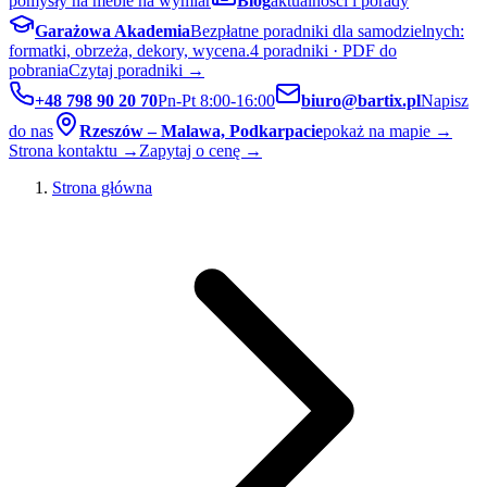
pomysły na meble na wymiar
Blog
aktualności i porady
Garażowa Akademia
Bezpłatne poradniki dla samodzielnych:
formatki, obrzeża, dekory, wycena.
4 poradniki · PDF do
pobrania
Czytaj poradniki →
+48 798 90 20 70
Pn-Pt 8:00-16:00
biuro@bartix.pl
Napisz
do nas
Rzeszów – Malawa, Podkarpacie
pokaż na mapie →
Strona kontaktu →
Zapytaj o cenę →
Strona główna