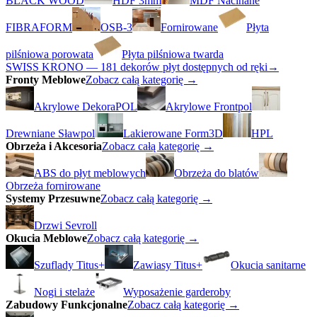
BLACK WOOD
HDF 3mm
MDF Nacinane
FIBRAFORM
OSB-3
Fornirowane
Płyta
pilśniowa porowata
Płyta pilśniowa twarda
SWISS KRONO — 181 dekorów płyt dostępnych od ręki
→
Fronty Meblowe
Zobacz całą kategorię →
Akrylowe DekoraPOL
Akrylowe Frontpol
Drewniane Sławpol
Lakierowane Form3D
HPL
Obrzeża i Akcesoria
Zobacz całą kategorię →
ABS do płyt meblowych
Obrzeża do blatów
Obrzeża fornirowane
Systemy Przesuwne
Zobacz całą kategorię →
Drzwi Sevroll
Okucia Meblowe
Zobacz całą kategorię →
Szuflady Titus+
Zawiasy Titus+
Okucia sanitarne
Nogi i stelaże
Wyposażenie garderoby
Zabudowy Funkcjonalne
Zobacz całą kategorię →