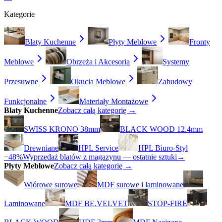
Kategorie
Blaty Kuchenne
Płyty Meblowe
Fronty
Meblowe
Obrzeża i Akcesoria
Systemy
Przesuwne
Okucia Meblowe
Zabudowy
Funkcjonalne
Materiały Montażowe
Blaty Kuchenne
Zobacz całą kategorię →
SWISS KRONO 38mm
BLACK WOOD 12.4mm
Drewniane
HPL Service
HPL Biuro-Styl
−48%
Wyprzedaż blatów z magazynu — ostatnie sztuki
→
Płyty Meblowe
Zobacz całą kategorię →
Wiórowe surowe
MDF surowe i laminowane
Laminowane
MDF BE.VELVET
STOP-FIRE