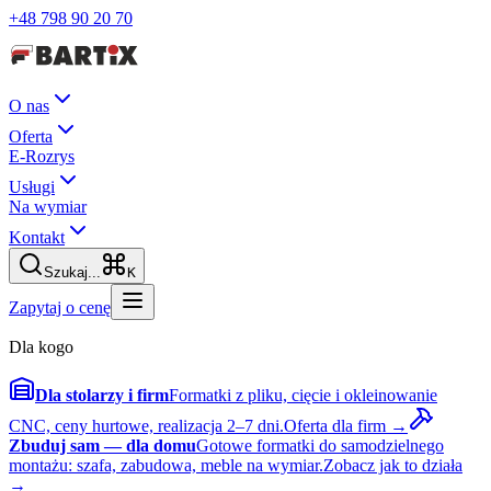
+48 798 90 20 70
O nas
Oferta
E-Rozrys
Usługi
Na wymiar
Kontakt
Szukaj...
K
Zapytaj o cenę
Dla kogo
Dla stolarzy i firm
Formatki z pliku, cięcie i okleinowanie
CNC, ceny hurtowe, realizacja 2–7 dni.
Oferta dla firm →
Zbuduj sam — dla domu
Gotowe formatki do samodzielnego
montażu: szafa, zabudowa, meble na wymiar.
Zobacz jak to działa
→